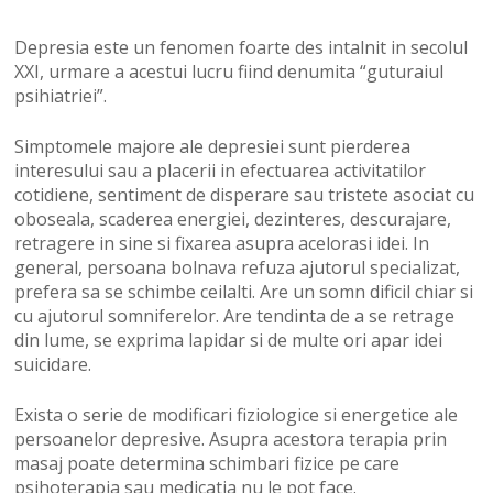
Depresia este un fenomen foarte des intalnit in secolul
XXI, urmare a acestui lucru fiind denumita “guturaiul
psihiatriei”.
Simptomele majore ale depresiei sunt pierderea
interesului sau a placerii in efectuarea activitatilor
cotidiene, sentiment de disperare sau tristete asociat cu
oboseala, scaderea energiei, dezinteres, descurajare,
retragere in sine si fixarea asupra acelorasi idei. In
general, persoana bolnava refuza ajutorul specializat,
prefera sa se schimbe ceilalti. Are un somn dificil chiar si
cu ajutorul somniferelor. Are tendinta de a se retrage
din lume, se exprima lapidar si de multe ori apar idei
suicidare.
Exista o serie de modificari fiziologice si energetice ale
persoanelor depresive. Asupra acestora terapia prin
masaj poate determina schimbari fizice pe care
psihoterapia sau medicatia nu le pot face.