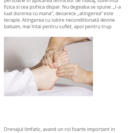
persoane in aplicarea tehnicilor de masaj, suferinta
fizica si cea psihica dispar. Nu degeaba se spune: „I-a
luat durerea cu mana”, deoarece „atingerea” este
terapie. Atingerea cu iubire neconditionată devine
balsam, mai întai pentru suflet, apoi pentru trup.
Drenajul limfatic, avand un rol foarte important in