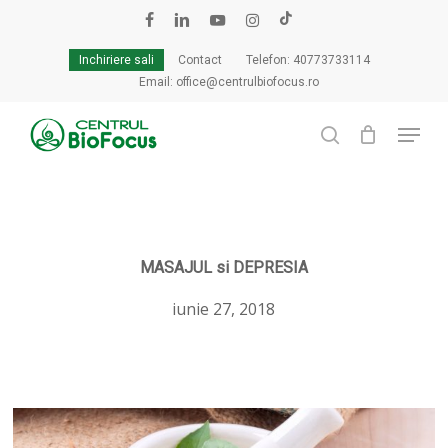
Skip
to
facebook
linkedin
youtube
instagram
tiktok
Cart
Close
main
Cart
Inchiriere sali
Contact
Telefon: 40773733114
content
Email: office@centrulbiofocus.ro
Menu
search
MASAJUL si DEPRESIA
iunie 27, 2018