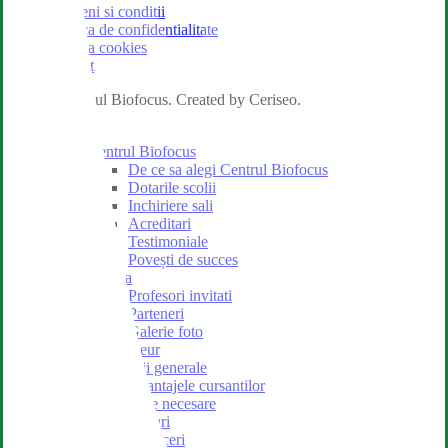
Termeni si conditii
Politica de confidentialitate
Politica cookies
Imprint
© 2026 Centrul Biofocus. Created by Ceriseo.
Close
Despre
Menu
Centrul Biofocus
De ce sa alegi Centrul Biofocus
Dotarile scolii
Inchiriere sali
Acreditari
Testimoniale
Povești de succes
Echipa
Profesori invitati
Parteneri
Galerie foto
Calificare Maseur
Informatii generale
Avantajele cursantilor
Acte necesare
Preturi
Reduceri