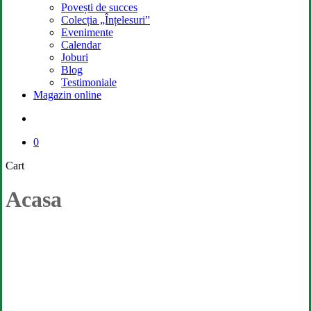
Povești de succes
Colecția „Înțelesuri”
Evenimente
Calendar
Joburi
Blog
Testimoniale
Magazin online
search
0
Close
Cart
Cart
Acasa