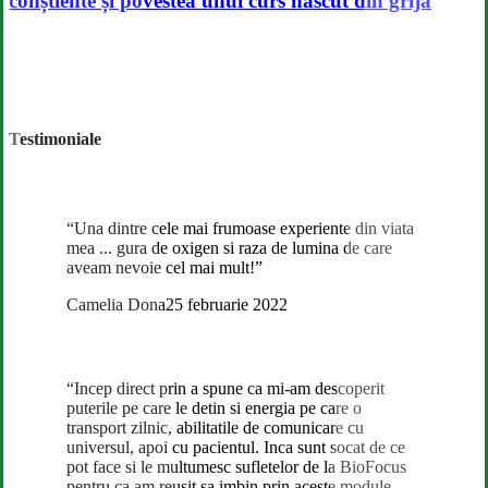
conștiente și povestea unui curs născut din grijă
atingerii
conștiente
și
povestea
unui
curs
născut
Testimoniale
din
grijă
“Una dintre cele mai frumoase experiente din viata
mea ... gura de oxigen si raza de lumina de care
aveam nevoie cel mai mult!”
Camelia Dona
25 februarie 2022
“Incep direct prin a spune ca mi-am descoperit
puterile pe care le detin si energia pe care o
transport zilnic, abilitatile de comunicare cu
universul, apoi cu pacientul. Inca sunt socat de ce
pot face si le multumesc sufletelor de la BioFocus
pentru ca am reusit sa imbin prin aceste module