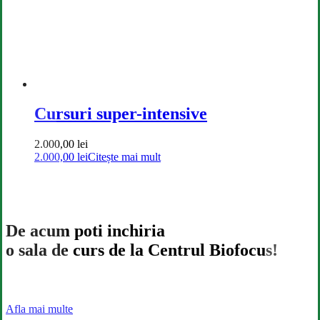
pagina
produsului.
Cursuri super-intensive
2.000,00
lei
2.000,00
lei
Citește mai mult
De acum poti inchiria
o sala de curs de la Centrul Biofocus!
Afla mai multe