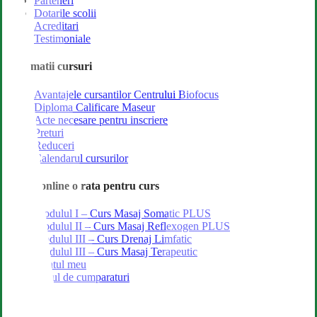
Parteneri
Dotarile scolii
Acreditari
Testimoniale
Informatii cursuri
Avantajele cursantilor Centrului Biofocus
Diploma Calificare Maseur
Acte necesare pentru inscriere
Preturi
Reduceri
Calendarul cursurilor
Achita online o rata pentru curs
Modulul I – Curs Masaj Somatic PLUS
Modulul II – Curs Masaj Reflexogen PLUS
Modulul III – Curs Drenaj Limfatic
Modulul III – Curs Masaj Terapeutic
Contul meu
Cosul de cumparaturi