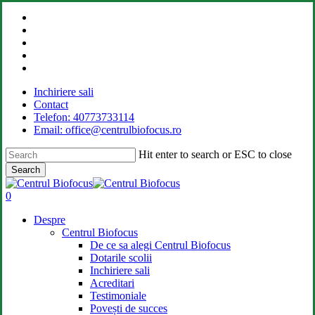
Skip
facebook
to
linkedin
main
youtube
content
instagram
tiktok
Inchiriere sali
Contact
Telefon: 40773733114
Email: office@centrulbiofocus.ro
Hit enter to search or ESC to close
Search
Close
Search
search
0
Menu
Despre
Centrul Biofocus
De ce sa alegi Centrul Biofocus
Dotarile scolii
Inchiriere sali
Acreditari
Testimoniale
Povești de succes