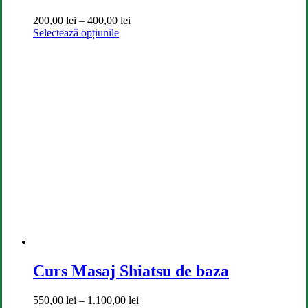
Interval
200,00
lei
–
400,00
lei
Acest
de
Selectează opțiunile
produs
prețuri:
are
200,00 lei
mai
până
multe
la
variații.
400,00 lei
Opțiunile
pot
fi
alese
în
pagina
produsului.
Curs Masaj Shiatsu de baza
Interval
550,00
lei
–
1.100,00
lei