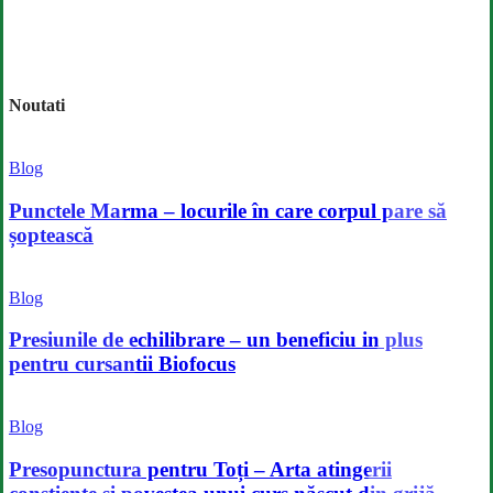
Noutati
Punctele
Marma
Blog
–
locurile
Punctele Marma – locurile în care corpul pare să
în
șoptească
care
corpul
Presiunile
pare
de
Blog
să
echilibrare
șoptească
–
Presiunile de echilibrare – un beneficiu in plus
un
pentru cursantii Biofocus
beneficiu
in
Presopunctura
plus
pentru
Blog
pentru
Toți
cursantii
–
Presopunctura pentru Toți – Arta atingerii
Biofocus
Arta