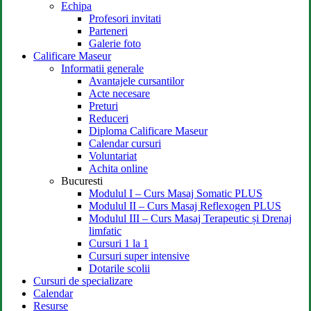
Echipa
Profesori invitati
Parteneri
Galerie foto
Calificare Maseur
Informatii generale
Avantajele cursantilor
Acte necesare
Preturi
Reduceri
Diploma Calificare Maseur
Calendar cursuri
Voluntariat
Achita online
Bucuresti
Modulul I – Curs Masaj Somatic PLUS
Modulul II – Curs Masaj Reflexogen PLUS
Modulul III – Curs Masaj Terapeutic și Drenaj
limfatic
Cursuri 1 la 1
Cursuri super intensive
Dotarile scolii
Cursuri de specializare
Calendar
Resurse