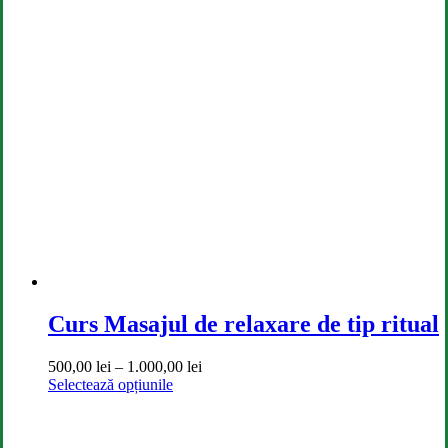
are
250,00 lei
mai
până
multe
la
variații.
400,00 lei
Opțiunile
pot
fi
alese
în
pagina
produsului.
Curs Masajul de relaxare de tip ritual
Interval
500,00
lei
–
1.000,00
lei
Acest
de
Selectează opțiunile
produs
prețuri:
are
500,00 lei
mai
până