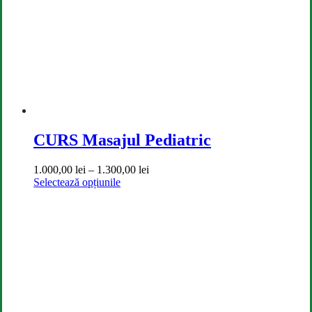
alese
în
pagina
produsului.
CURS Masajul Pediatric
Interval
1.000,00
lei
–
1.300,00
lei
Acest
de
Selectează opțiunile
produs
prețuri:
are
1.000,00 lei
mai
până
multe
la
variații.
1.300,00 lei
Opțiunile
pot
fi
alese
în