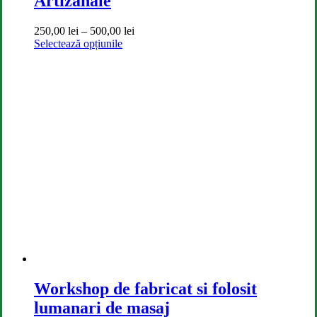
Artizanale
Interval
250,00
lei
–
500,00
lei
Acest
de
Selectează opțiunile
produs
prețuri:
are
250,00 lei
mai
până
multe
la
variații.
500,00 lei
Opțiunile
pot
fi
alese
în
pagina
produsului.
Workshop de fabricat si folosit
lumanari de masaj