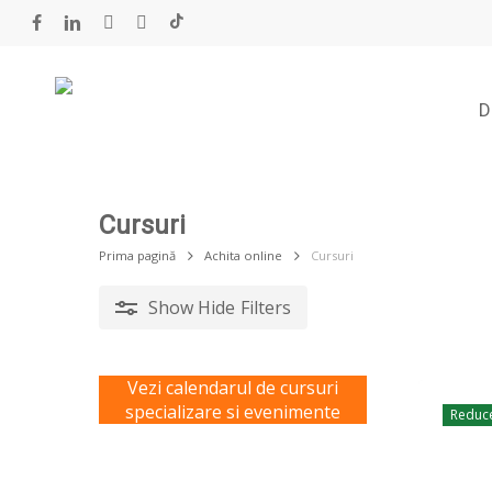
Skip
to
facebook
linkedin
youtube
instagram
tiktok
main
content
D
Cursuri
Prima pagină
Achita online
Cursuri
Show
Hide
Filters
Vezi calendarul de cursuri
specializare si evenimente
Reduce