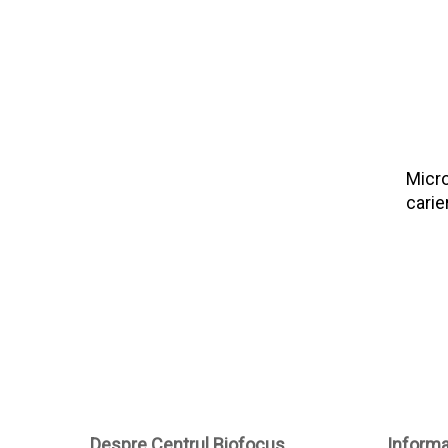
Micro
cari
Despre Centrul Biofocus
Informat