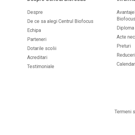
Despre
Avantajel
Biofocu
De ce sa alegi Centrul Biofocus
Diploma 
Echipa
Acte nec
Parteneri
Preturi
Dotarile scolii
Reducer
Acreditari
Calendaru
Testimoniale
Termeni si