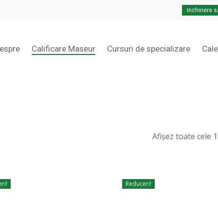
Cart
Close
Cart
Inchiriere s
espre
Calificare Maseur
Cursuri de specializare
Cal
Afișez toate cele 
ri!
Reduceri!