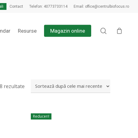
ali
Contact
Telefon: 40773733114
Email: office@centrulbiofocus.ro
search
endar
Resurse
Magazin online
18 rezultate
Reduceri!