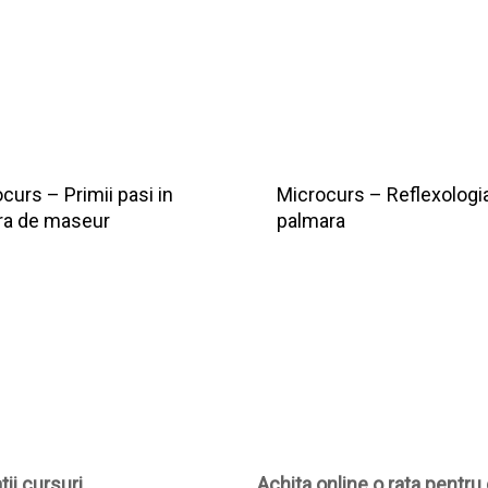
curs – Primii pasi in
Microcurs – Reflexologi
era de maseur
palmara
ii cursuri
Achita online o rata pentru