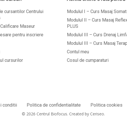
e cursantilor Centrului
Modulul I – Curs Masaj Soma
s
Modulul II – Curs Masaj Refl
Calificare Maseur
PLUS
esare pentru inscriere
Modulul III – Curs Drenaj Limf
Modulul III – Curs Masaj Tera
i
Contul meu
l cursurilor
Cosul de cumparaturi
 conditii
Politica de confidentialitate
Politica cookies
© 2026 Centrul Biofocus. Created by Ceriseo.