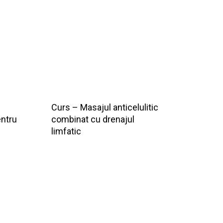
Curs – Masajul anticelulitic
entru
combinat cu drenajul
limfatic