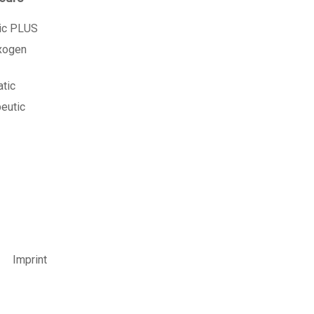
tic PLUS
exogen
atic
peutic
Imprint