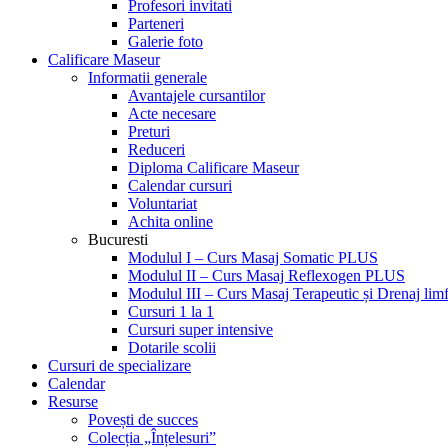
Profesori invitati
Parteneri
Galerie foto
Calificare Maseur
Informatii generale
Avantajele cursantilor
Acte necesare
Preturi
Reduceri
Diploma Calificare Maseur
Calendar cursuri
Voluntariat
Achita online
Bucuresti
Modulul I – Curs Masaj Somatic PLUS
Modulul II – Curs Masaj Reflexogen PLUS
Modulul III – Curs Masaj Terapeutic și Drenaj limf
Cursuri 1 la 1
Cursuri super intensive
Dotarile scolii
Cursuri de specializare
Calendar
Resurse
Povești de succes
Colecția „Înțelesuri”