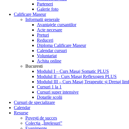
Parteneri
Galerie foto
Calificare Maseur
Informatii generale
Avantajele cursantilor
Acte necesare
Preturi
Reduceri
Diploma Calificare Maseur
Calendar cursuri
Voluntariat
Achita online
Bucuresti
Modulul I – Curs Masaj Somatic PLUS
Modulul II – Curs Masaj Reflexogen PLUS
Modulul III – Curs Masaj Terapeutic și Drenaj limf
Cursuri 1 la 1
Cursuri super intensive
Dotarile scolii
Cursuri de specializare
Calendar
Resurse
Povești de succes
Colecția „Înțelesuri”
Evenimente