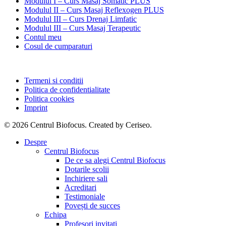
Modulul I – Curs Masaj Somatic PLUS
Modulul II – Curs Masaj Reflexogen PLUS
Modulul III – Curs Drenaj Limfatic
Modulul III – Curs Masaj Terapeutic
Contul meu
Cosul de cumparaturi
Termeni si conditii
Politica de confidentialitate
Politica cookies
Imprint
© 2026 Centrul Biofocus. Created by Ceriseo.
Close
Despre
Menu
Centrul Biofocus
De ce sa alegi Centrul Biofocus
Dotarile scolii
Inchiriere sali
Acreditari
Testimoniale
Povești de succes
Echipa
Profesori invitati