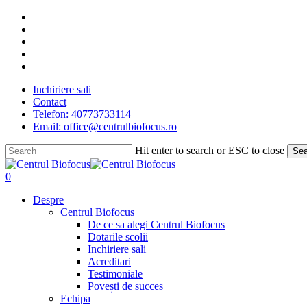
Skip
facebook
to
linkedin
main
youtube
content
instagram
tiktok
Inchiriere sali
Contact
Telefon: 40773733114
Email: office@centrulbiofocus.ro
Hit enter to search or ESC to close
Sea
Close
Search
search
0
Menu
Despre
Centrul Biofocus
De ce sa alegi Centrul Biofocus
Dotarile scolii
Inchiriere sali
Acreditari
Testimoniale
Povești de succes
Echipa