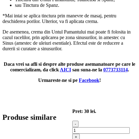
sau Tinctura de Spanz.
*Mai intai se aplica tinctura prin manevre de masaj, pentru
deschiderea porilor. Ulterior, va fi aplicata crema.
De asemenea, crema din Untul Pamantului mai poate fi folosita in
cazul racelilor, prin aplicarea pe zona sinusurilor, in amestec cu
Sinus (amestec de uleiuri esentiale). Efectul este de reducere a
durerii si curatare a sinusurilor.
Daca vrei sa afli si despre alte produse asemanatoare pe care le
comercializam, da click
AICI
sau suna-ne la
0773733114
.
Urmareste-ne si pe
Facebook
!
Pret: 30 lei.
Produse similare
Cantitate
Crema
din