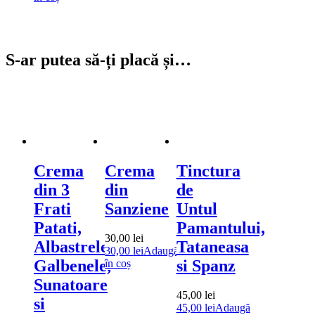
S-ar putea să-ți placă și…
Crema
Crema
Tinctura
din 3
din
de
Frati
Sanziene
Untul
Patati,
Pamantului,
30,00
lei
Albastrele,
Tataneasa
30,00
lei
Adaugă
Galbenele,
si Spanz
în coș
Sunatoare
45,00
lei
si
45,00
lei
Adaugă