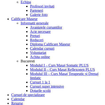
Echipa
Profesori invitati
Parteneri
Galerie foto
Calificare Maseur
Informatii generale
Avantajele cursantilor
Acte necesare
Preturi
Reduceri
Diploma Calificare Maseur
Calendar cursuri
Voluntariat
Achita online
Bucuresti
Modulul I – Curs Masaj Somatic PLUS
Modulul II – Curs Masaj Reflexogen PLUS
Modulul III – Curs Masaj Terapeutic și Drenaj
limfatic
Cursuri 1 la 1
Cursuri super intensive
Dotarile scolii
Cursuri de specializare
Calendar
Resurse