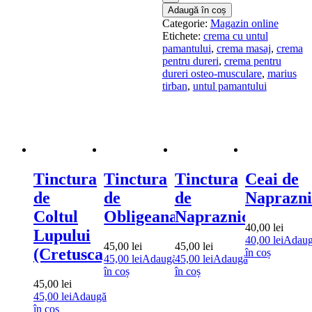
Untul
Adaugă în coș
Pamantului,
Categorie:
Magazin online
Galbenele
Etichete:
crema cu untul
si
pamantului
,
crema masaj
,
crema
Tataneasa
pentru dureri
,
crema pentru
dureri osteo-musculare
,
marius
tirban
,
untul pamantului
Tinctura
Tinctura
Tinctura
Ceai de
de
de
de
Naprazni
Coltul
Obligeana
Napraznic
40,00
lei
Lupului
40,00
lei
Adau
45,00
lei
45,00
lei
(Cretusca)
în coș
45,00
lei
Adaugă
45,00
lei
Adaugă
în coș
în coș
45,00
lei
45,00
lei
Adaugă
în coș