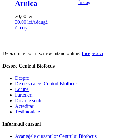
Arnica
în coș
30,00
lei
30,00
lei
Adaugă
în coș
De acum te poti inscrie achitand online!
Incepe aici
Despre Centrul Biofocus
Despre
De ce sa alegi Centrul Biofocus
Echipa
Parteneri
Dotarile scolii
Acreditari
Testimoniale
Informatii cursuri
Avantajele cursantilor Centrului Biofocus