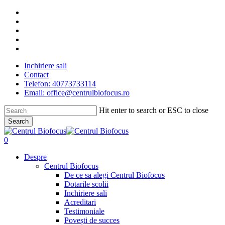
Skip
facebook
to
linkedin
main
youtube
content
instagram
tiktok
Inchiriere sali
Contact
Telefon: 40773733114
Email: office@centrulbiofocus.ro
Hit enter to search or ESC to close
Search
Close
Search
search
0
Menu
Despre
Centrul Biofocus
De ce sa alegi Centrul Biofocus
Dotarile scolii
Inchiriere sali
Acreditari
Testimoniale
Povești de succes