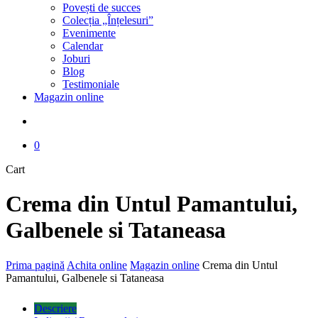
Povești de succes
Colecția „Înțelesuri”
Evenimente
Calendar
Joburi
Blog
Testimoniale
Magazin online
search
0
Close
Cart
Cart
Crema din Untul Pamantului,
Galbenele si Tataneasa
Prima pagină
Achita online
Magazin online
Crema din Untul
Pamantului, Galbenele si Tataneasa
Descriere