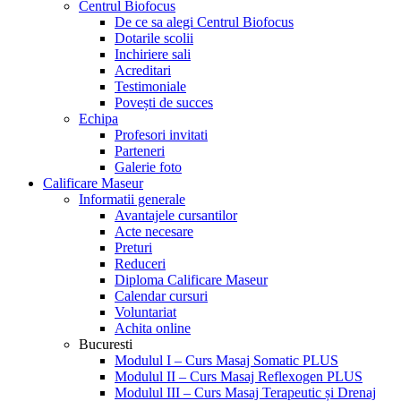
Menu
Centrul Biofocus
De ce sa alegi Centrul Biofocus
Dotarile scolii
Inchiriere sali
Acreditari
Testimoniale
Povești de succes
Echipa
Profesori invitati
Parteneri
Galerie foto
Calificare Maseur
Informatii generale
Avantajele cursantilor
Acte necesare
Preturi
Reduceri
Diploma Calificare Maseur
Calendar cursuri
Voluntariat
Achita online
Bucuresti
Modulul I – Curs Masaj Somatic PLUS
Modulul II – Curs Masaj Reflexogen PLUS
Modulul III – Curs Masaj Terapeutic și Drenaj