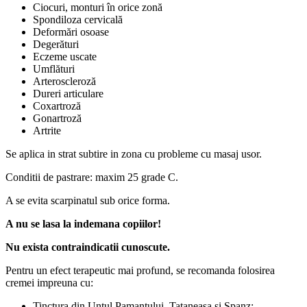
Ciocuri, monturi în orice zonă
Spondiloza cervicală
Deformări osoase
Degerături
Eczeme uscate
Umflături
Arteroscleroză
Dureri articulare
Coxartroză
Gonartroză
Artrite
Se aplica in strat subtire in zona cu probleme cu masaj usor.
Conditii de pastrare: maxim 25 grade C.
A se evita scarpinatul sub orice forma.
A nu se lasa la indemana copiilor!
Nu exista contraindicatii cunoscute.
Pentru un efect terapeutic mai profund, se recomanda folosirea
cremei impreuna cu:
Tinctura din Untul Pamantului, Tataneasa si Spanz;