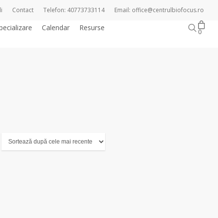
i
Contact
Telefon: 40773733114
Email: office@centrulbiofocus.ro
sear
pecializare
Calendar
Resurse
Magazin online
0