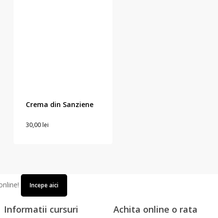
Crema din Sanziene
30,00
lei
30,00
lei
online!
Incepe aici
Informatii cursuri
Achita online o rata