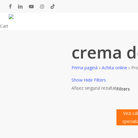
Skip
facebook
linkedin
youtube
instagram
tiktok
to
main
Close
Cart
content
Cart
crema d
Prima pagină
Achita online
Pro
Show
Hide
Filters
Afișez singurul rezultat
Filters
Close
Filters
Vezi ca
special