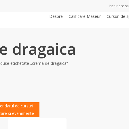
Inchiriere sal
Despre
Calificare Maseur
Cursuri de s
e dragaica
duse etichetate „crema de dragaica”
lendarul de cursuri
izare si evenimente