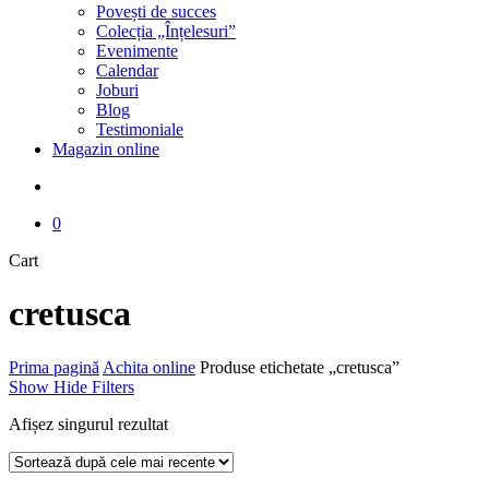
Povești de succes
Colecția „Înțelesuri”
Evenimente
Calendar
Joburi
Blog
Testimoniale
Magazin online
search
0
Close
Cart
Cart
cretusca
Prima pagină
Achita online
Produse etichetate „cretusca”
Show
Hide
Filters
Afișez singurul rezultat