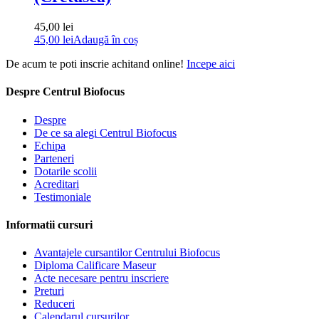
45,00
lei
45,00
lei
Adaugă în coș
De acum te poti inscrie achitand online!
Incepe aici
Despre Centrul Biofocus
Despre
De ce sa alegi Centrul Biofocus
Echipa
Parteneri
Dotarile scolii
Acreditari
Testimoniale
Informatii cursuri
Avantajele cursantilor Centrului Biofocus
Diploma Calificare Maseur
Acte necesare pentru inscriere
Preturi
Reduceri
Calendarul cursurilor