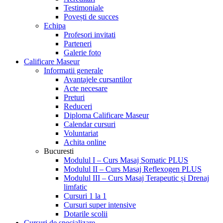
Testimoniale
Povești de succes
Echipa
Profesori invitati
Parteneri
Galerie foto
Calificare Maseur
Informatii generale
Avantajele cursantilor
Acte necesare
Preturi
Reduceri
Diploma Calificare Maseur
Calendar cursuri
Voluntariat
Achita online
Bucuresti
Modulul I – Curs Masaj Somatic PLUS
Modulul II – Curs Masaj Reflexogen PLUS
Modulul III – Curs Masaj Terapeutic și Drenaj
limfatic
Cursuri 1 la 1
Cursuri super intensive
Dotarile scolii
Cursuri de specializare