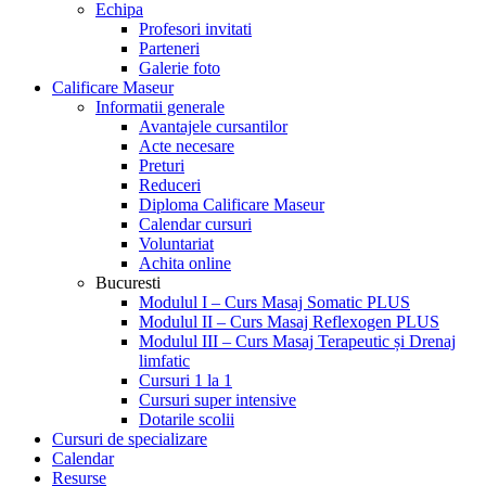
Echipa
Profesori invitati
Parteneri
Galerie foto
Calificare Maseur
Informatii generale
Avantajele cursantilor
Acte necesare
Preturi
Reduceri
Diploma Calificare Maseur
Calendar cursuri
Voluntariat
Achita online
Bucuresti
Modulul I – Curs Masaj Somatic PLUS
Modulul II – Curs Masaj Reflexogen PLUS
Modulul III – Curs Masaj Terapeutic și Drenaj
limfatic
Cursuri 1 la 1
Cursuri super intensive
Dotarile scolii
Cursuri de specializare
Calendar
Resurse