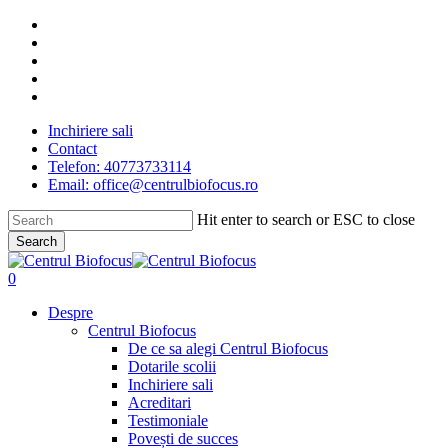
Skip
facebook
to
linkedin
main
youtube
content
instagram
tiktok
Inchiriere sali
Contact
Telefon: 40773733114
Email: office@centrulbiofocus.ro
Hit enter to search or ESC to close
Search
Close
Search
search
0
Menu
Despre
Centrul Biofocus
De ce sa alegi Centrul Biofocus
Dotarile scolii
Inchiriere sali
Acreditari
Testimoniale
Povești de succes