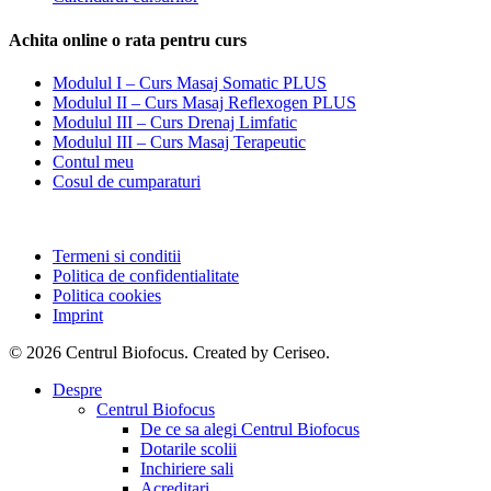
Achita online o rata pentru curs
Modulul I – Curs Masaj Somatic PLUS
Modulul II – Curs Masaj Reflexogen PLUS
Modulul III – Curs Drenaj Limfatic
Modulul III – Curs Masaj Terapeutic
Contul meu
Cosul de cumparaturi
Termeni si conditii
Politica de confidentialitate
Politica cookies
Imprint
© 2026 Centrul Biofocus. Created by Ceriseo.
Close
Despre
Menu
Centrul Biofocus
De ce sa alegi Centrul Biofocus
Dotarile scolii
Inchiriere sali
Acreditari