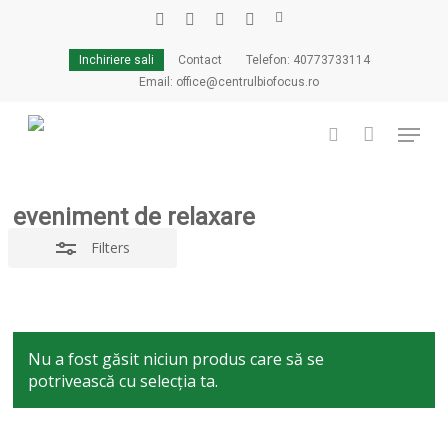
Skip
to
facebook
linkedin
youtube
instagram
tiktok
Close
Cart
Close
main
Cart
Inchiriere sali
Contact
Telefon: 40773733114
Filters
content
Email: office@centrulbiofocus.ro
Menu
search
eveniment de relaxare
Filters
Nu a fost găsit niciun produs care să se
potrivească cu selecția ta.