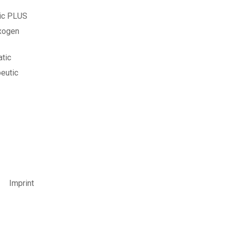
tic PLUS
exogen
atic
peutic
Imprint