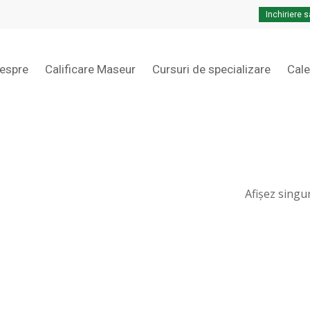
Cart
Close
Cart
Inchiriere s
espre
Calificare Maseur
Cursuri de specializare
Cal
Afișez singu