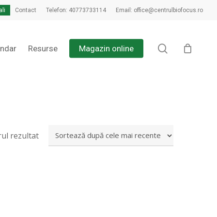
ali
Contact
Telefon: 40773733114
Email: office@centrulbiofocus.ro
search
endar
Resurse
Magazin online
rul rezultat