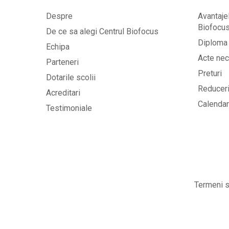
Despre
Avantajel
Biofocu
De ce sa alegi Centrul Biofocus
Diploma 
Echipa
Acte nec
Parteneri
Preturi
Dotarile scolii
Reducer
Acreditari
Calendaru
Testimoniale
Termeni si