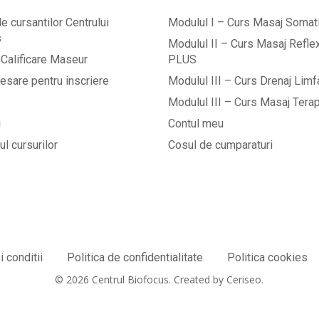
e cursantilor Centrului
Modulul I – Curs Masaj Soma
s
Modulul II – Curs Masaj Refl
Calificare Maseur
PLUS
esare pentru inscriere
Modulul III – Curs Drenaj Limf
Modulul III – Curs Masaj Tera
i
Contul meu
l cursurilor
Cosul de cumparaturi
 conditii
Politica de confidentialitate
Politica cookies
© 2026 Centrul Biofocus. Created by Ceriseo.