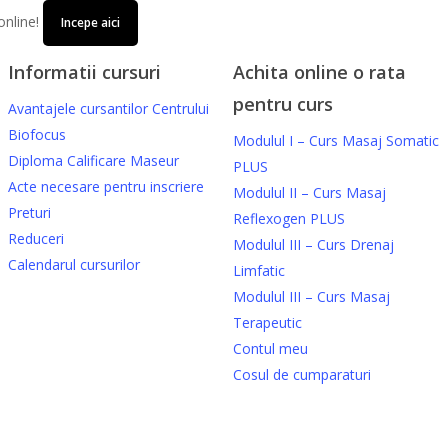
online!
Incepe aici
Informatii cursuri
Achita online o rata
pentru curs
Avantajele cursantilor Centrului
Biofocus
Modulul I – Curs Masaj Somatic
Diploma Calificare Maseur
PLUS
Acte necesare pentru inscriere
Modulul II – Curs Masaj
Preturi
Reflexogen PLUS
Reduceri
Modulul III – Curs Drenaj
Calendarul cursurilor
Limfatic
Modulul III – Curs Masaj
Terapeutic
Contul meu
Cosul de cumparaturi