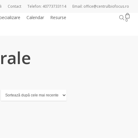
i
Contact
Telefon: 40773733114
Email: office@centrulbiofocus.ro
sear
pecializare
Calendar
Resurse
Magazin online
0
rale