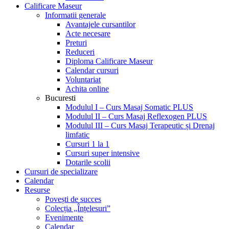
Calificare Maseur
Informatii generale
Avantajele cursantilor
Acte necesare
Preturi
Reduceri
Diploma Calificare Maseur
Calendar cursuri
Voluntariat
Achita online
Bucuresti
Modulul I – Curs Masaj Somatic PLUS
Modulul II – Curs Masaj Reflexogen PLUS
Modulul III – Curs Masaj Terapeutic și Drenaj
limfatic
Cursuri 1 la 1
Cursuri super intensive
Dotarile scolii
Cursuri de specializare
Calendar
Resurse
Povești de succes
Colecția „Înțelesuri”
Evenimente
Calendar