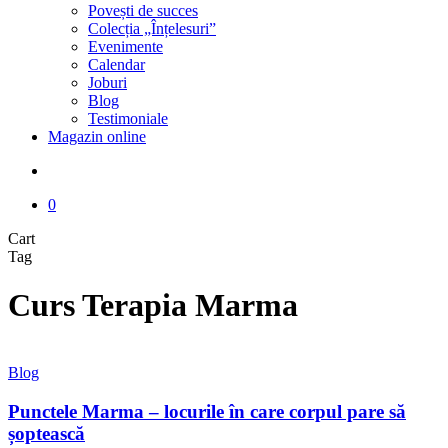
Povești de succes
Colecția „Înțelesuri”
Evenimente
Calendar
Joburi
Blog
Testimoniale
Magazin online
search
0
Close
Cart
Cart
Tag
Curs Terapia Marma
Punctele
Blog
Marma
–
Punctele Marma – locurile în care corpul pare să
locurile
șoptească
în