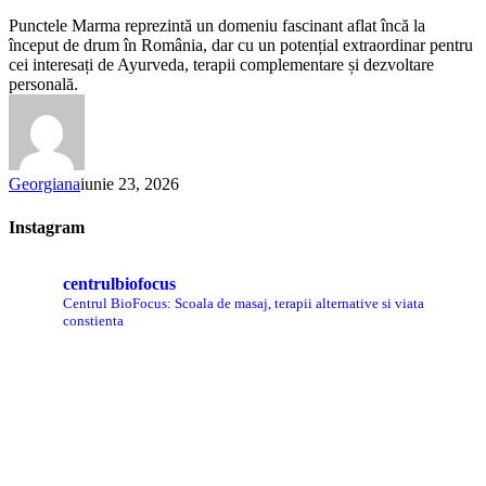
care
Punctele Marma reprezintă un domeniu fascinant aflat încă la
corpul
început de drum în România, dar cu un potențial extraordinar pentru
pare
cei interesați de Ayurveda, terapii complementare și dezvoltare
să
personală.
șoptească
Georgiana
iunie 23, 2026
Instagram
centrulbiofocus
Centrul BioFocus: Scoala de masaj, terapii alternative si viata
constienta