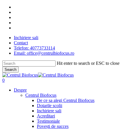
Skip
facebook
to
linkedin
main
youtube
content
instagram
tiktok
Inchiriere sali
Contact
Telefon: 40773733114
Email: office@centrulbiofocus.ro
Hit enter to search or ESC to close
Search
Close
Search
search
0
Menu
Despre
Centrul Biofocus
De ce sa alegi Centrul Biofocus
Dotarile scolii
Inchiriere sali
Acreditari
Testimoniale
Povești de succes