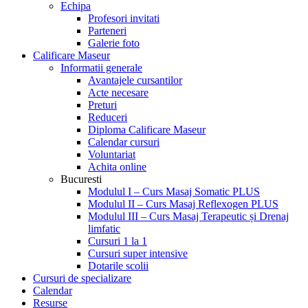
Echipa
Profesori invitati
Parteneri
Galerie foto
Calificare Maseur
Informatii generale
Avantajele cursantilor
Acte necesare
Preturi
Reduceri
Diploma Calificare Maseur
Calendar cursuri
Voluntariat
Achita online
Bucuresti
Modulul I – Curs Masaj Somatic PLUS
Modulul II – Curs Masaj Reflexogen PLUS
Modulul III – Curs Masaj Terapeutic și Drenaj
limfatic
Cursuri 1 la 1
Cursuri super intensive
Dotarile scolii
Cursuri de specializare
Calendar
Resurse