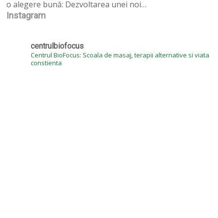
o alegere bună: Dezvoltarea unei noi…
la
Instagram
cursuri
acreditate
de
centrulbiofocus
masaj
Centrul BioFocus: Scoala de masaj, terapii alternative si viata
constienta