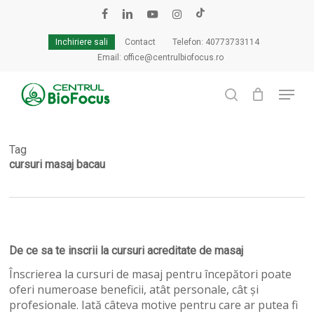
Skip
to
facebook
linkedin
youtube
instagram
tiktok
Cart
Close
main
Cart
Inchiriere sali
Contact
Telefon: 40773733114
content
Email: office@centrulbiofocus.ro
Menu
search
Tag
cursuri masaj bacau
De
De ce sa te inscrii la cursuri acreditate de masaj
ce
Înscrierea la cursuri de masaj pentru începători poate
sa
oferi numeroase beneficii, atât personale, cât și
te
profesionale. Iată câteva motive pentru care ar putea fi
inscrii