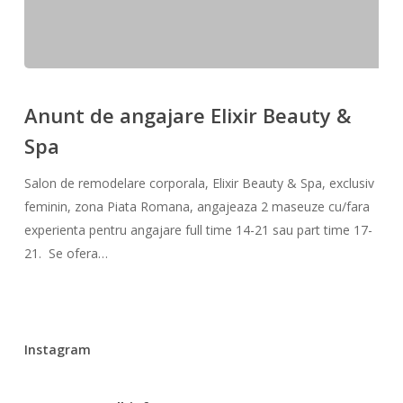
Anunt
de
Anunt de angajare Elixir Beauty &
angajare
Spa
Elixir
Beauty
Salon de remodelare corporala, Elixir Beauty & Spa, exclusiv
&
feminin, zona Piata Romana, angajeaza 2 maseuze cu/fara
Spa
experienta pentru angajare full time 14-21 sau part time 17-
21. Se ofera…
Instagram