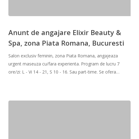
Anunt
de
Anunt de angajare Elixir Beauty &
angajare
Spa, zona Piata Romana, Bucuresti
Elixir
Beauty
Salon exclusiv feminin, zona Piata Romana, angajeaza
&
urgent maseuza cu/fara experienta. Program de lucru 7
Spa,
ore/zi: L - Vi 14 - 21, S 10 - 16. Sau part-time. Se ofera…
zona
Piata
Romana,
Bucuresti