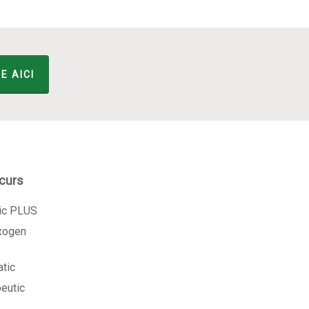
E AICI
 curs
tic PLUS
exogen
atic
peutic