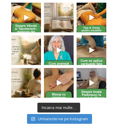
Nu ai niciun produs în coș.
Go To Shop
Incarca mai multe...
Urmareste-ne pe Instagram