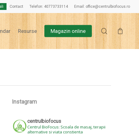
ali
Contact
Telefon: 40773733114
Email: office@centrulbiofocus.ro
Close
Cart
search
endar
Resurse
Magazin online
Instagram
centrulbiofocus
Centrul BioFocus: Scoala de masaj, terapii
alternative si viata constienta