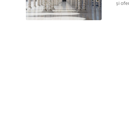
și ofe
orientala