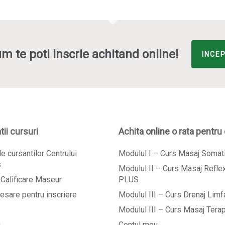
m te poti inscrie achitand online!
INCEP
ii cursuri
Achita online o rata pentru
e cursantilor Centrului
Modulul I – Curs Masaj Soma
s
Modulul II – Curs Masaj Refl
Calificare Maseur
PLUS
esare pentru inscriere
Modulul III – Curs Drenaj Limf
Modulul III – Curs Masaj Tera
i
Contul meu