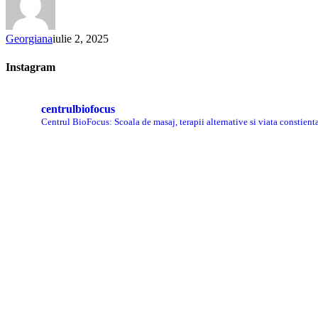
și
zonei
cervicale?
Georgiana
iulie 2, 2025
Ghid
simplu
Instagram
și
relaxant
centrulbiofocus
Centrul BioFocus: Scoala de masaj, terapii alternative si viata constient