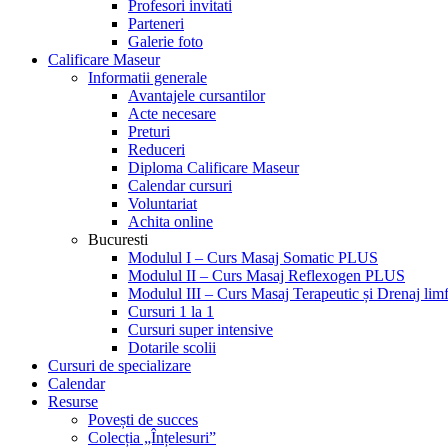
Profesori invitati
Parteneri
Galerie foto
Calificare Maseur
Informatii generale
Avantajele cursantilor
Acte necesare
Preturi
Reduceri
Diploma Calificare Maseur
Calendar cursuri
Voluntariat
Achita online
Bucuresti
Modulul I – Curs Masaj Somatic PLUS
Modulul II – Curs Masaj Reflexogen PLUS
Modulul III – Curs Masaj Terapeutic și Drenaj limf
Cursuri 1 la 1
Cursuri super intensive
Dotarile scolii
Cursuri de specializare
Calendar
Resurse
Povești de succes
Colecția „Înțelesuri”