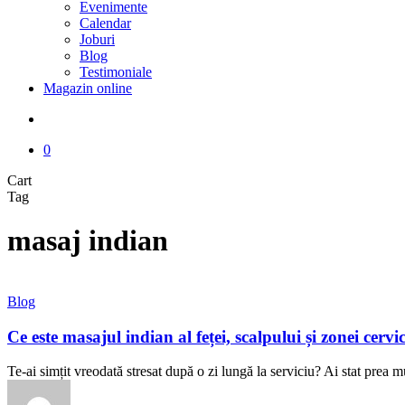
Evenimente
Calendar
Joburi
Blog
Testimoniale
Magazin online
search
0
Close
Cart
Cart
Tag
masaj indian
Ce
Blog
este
masajul
Ce este masajul indian al feței, scalpului și zonei cerv
indian
al
Te-ai simțit vreodată stresat după o zi lungă la serviciu? Ai stat prea m
feței,
scalpului