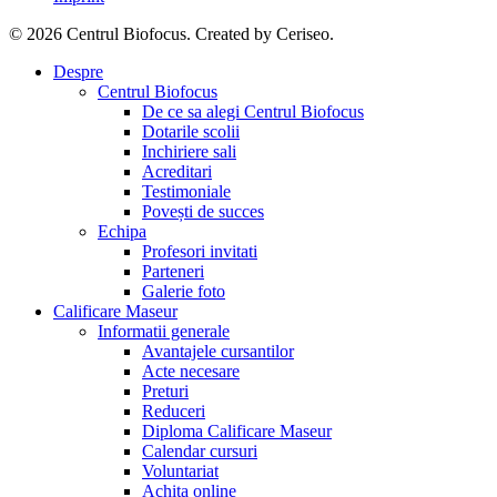
© 2026 Centrul Biofocus. Created by Ceriseo.
Close
Despre
Menu
Centrul Biofocus
De ce sa alegi Centrul Biofocus
Dotarile scolii
Inchiriere sali
Acreditari
Testimoniale
Povești de succes
Echipa
Profesori invitati
Parteneri
Galerie foto
Calificare Maseur
Informatii generale
Avantajele cursantilor
Acte necesare
Preturi
Reduceri
Diploma Calificare Maseur
Calendar cursuri
Voluntariat
Achita online