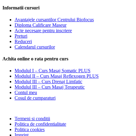
Informatii cursuri
Avantajele cursantilor Centrului Biofocus
Diploma Calificare Maseur
Acte necesare pentru inscriere
Preturi
Reduceri
Calendarul cursurilor
Achita online o rata pentru curs
Modulul I – Curs Masaj Somatic PLUS
Modulul II – Curs Masaj Reflexogen PLUS
Modulul III – Curs Drenaj Limfatic
Modulul III – Curs Masaj Terapeutic
Contul meu
Cosul de cumparaturi
Termeni si conditii
Politica de confidentialitate
Politica cookies
Imprint