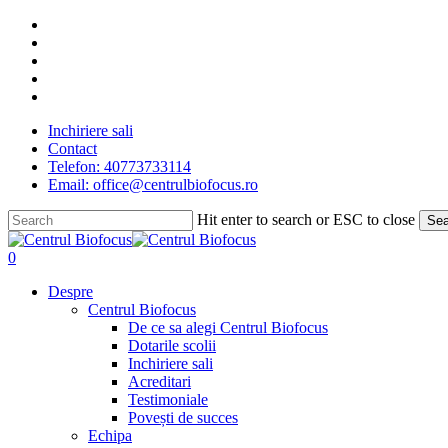
Skip
facebook
to
linkedin
main
youtube
content
instagram
tiktok
Inchiriere sali
Contact
Telefon: 40773733114
Email: office@centrulbiofocus.ro
Hit enter to search or ESC to close
Sea
Close
Search
search
0
Menu
Despre
Centrul Biofocus
De ce sa alegi Centrul Biofocus
Dotarile scolii
Inchiriere sali
Acreditari
Testimoniale
Povești de succes
Echipa