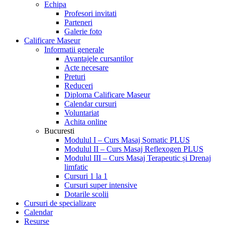
Echipa
Profesori invitati
Parteneri
Galerie foto
Calificare Maseur
Informatii generale
Avantajele cursantilor
Acte necesare
Preturi
Reduceri
Diploma Calificare Maseur
Calendar cursuri
Voluntariat
Achita online
Bucuresti
Modulul I – Curs Masaj Somatic PLUS
Modulul II – Curs Masaj Reflexogen PLUS
Modulul III – Curs Masaj Terapeutic și Drenaj
limfatic
Cursuri 1 la 1
Cursuri super intensive
Dotarile scolii
Cursuri de specializare
Calendar
Resurse