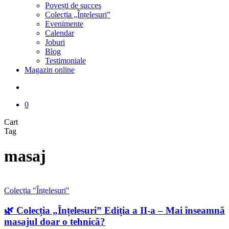
Povești de succes
Colecția „Înțelesuri”
Evenimente
Calendar
Joburi
Blog
Testimoniale
Magazin online
search
0
Close
Cart
Cart
Tag
masaj
🌿
Colecția "Înțelesuri"
Colecția
„Înțelesuri”
🌿 Colecția „Înțelesuri” Ediția a II-a – Mai înseamnă
Ediția
masajul doar o tehnică?
a