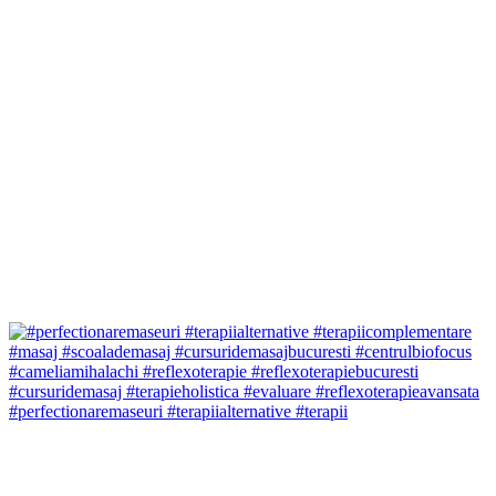
#perfectionaremaseuri #terapiialternative #terapii