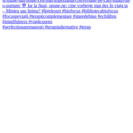
#perfectionaremaseuri #terapiialternative #terap