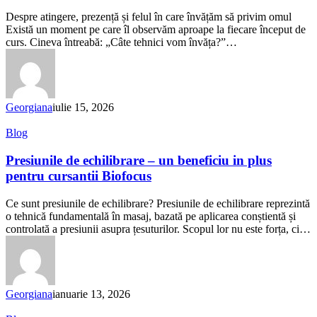
II-
Despre atingere, prezență și felul în care învățăm să privim omul
a
Există un moment pe care îl observăm aproape la fiecare început de
–
curs. Cineva întreabă: „Câte tehnici vom învăța?”…
Mai
înseamnă
masajul
doar
o
Georgiana
iulie 15, 2026
tehnică?
Presiunile
Blog
de
echilibrare
Presiunile de echilibrare – un beneficiu in plus
–
pentru cursantii Biofocus
un
beneficiu
Ce sunt presiunile de echilibrare? Presiunile de echilibrare reprezintă
in
o tehnică fundamentală în masaj, bazată pe aplicarea conștientă și
plus
controlată a presiunii asupra țesuturilor. Scopul lor nu este forța, ci…
pentru
cursantii
Biofocus
Georgiana
ianuarie 13, 2026