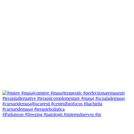
#Parkinson #freezing #patologii #sistemulnervos #m