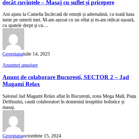
decât cuvintele – Masaj cu suflet și pricepere
când
mâinile
Am ajuns la Camelia încărcată de emoții și adrenalină, cu toată luna
știu
iunie pe umerii mei. M-am așezat cu un oftat și m-am ridicat ușoară,
mai
cu spatele drept și cu…
bine
decât
cuvintele
–
Masaj
Georgiana
iulie 14, 2025
cu
suflet
Anunt
Anunturi angajare
și
de
pricepere
colaborare
Anunt de colaborare Bucuresti, SECTOR 2 – Jad
Bucuresti,
Magami Relax
SECTOR
2
Salonul Jad Magami Relax aflat în București, zona Mega Mall, Piața
–
Delfinului, caută colaboratori în domeniul terapiilor holistice și
Jad
masaj.
Magami
Relax
Georgiana
octombrie 15, 2024