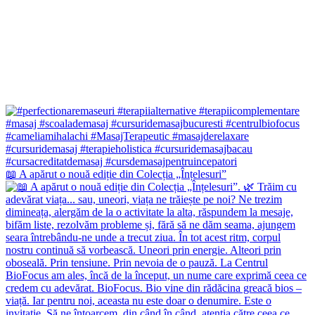
📖 A apărut o nouă ediție din Colecția „Înțelesuri”