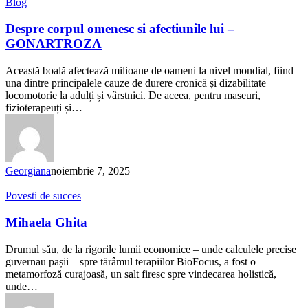
Despre
Blog
corpul
omenesc
Despre corpul omenesc si afectiunile lui –
si
GONARTROZA
afectiunile
lui
Această boală afectează milioane de oameni la nivel mondial, fiind
–
una dintre principalele cauze de durere cronică și dizabilitate
GONARTROZA
locomotorie la adulți și vârstnici. De aceea, pentru maseuri,
fizioterapeuți și…
Georgiana
noiembrie 7, 2025
Mihaela
Povesti de succes
Ghita
Mihaela Ghita
Drumul său, de la rigorile lumii economice – unde calculele precise
guvernau pașii – spre tărâmul terapiilor BioFocus, a fost o
metamorfoză curajoasă, un salt firesc spre vindecarea holistică,
unde…