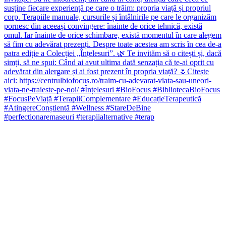
#perfectionaremaseuri #terapiialternative #terap