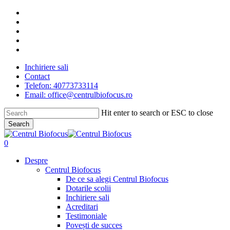
Skip
facebook
to
linkedin
main
youtube
content
instagram
tiktok
Inchiriere sali
Contact
Telefon: 40773733114
Email: office@centrulbiofocus.ro
Hit enter to search or ESC to close
Search
Close
Search
search
0
Menu
Despre
Centrul Biofocus
De ce sa alegi Centrul Biofocus
Dotarile scolii
Inchiriere sali
Acreditari
Testimoniale
Povești de succes