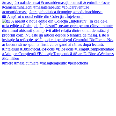
📖 A apărut o nouă ediție din Colecția „Înțelesuri”
#miere #masajcumiere #masajterapeutic #perfectiona