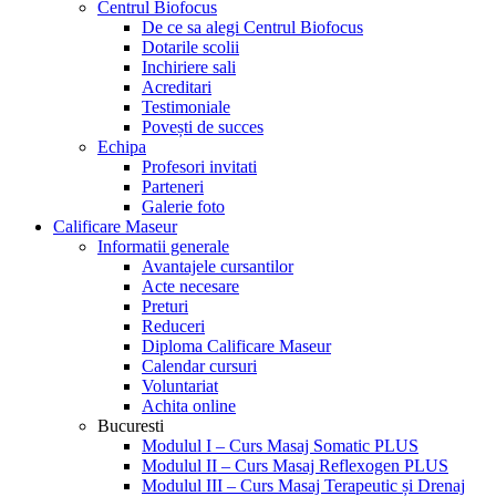
Menu
Centrul Biofocus
De ce sa alegi Centrul Biofocus
Dotarile scolii
Inchiriere sali
Acreditari
Testimoniale
Povești de succes
Echipa
Profesori invitati
Parteneri
Galerie foto
Calificare Maseur
Informatii generale
Avantajele cursantilor
Acte necesare
Preturi
Reduceri
Diploma Calificare Maseur
Calendar cursuri
Voluntariat
Achita online
Bucuresti
Modulul I – Curs Masaj Somatic PLUS
Modulul II – Curs Masaj Reflexogen PLUS
Modulul III – Curs Masaj Terapeutic și Drenaj