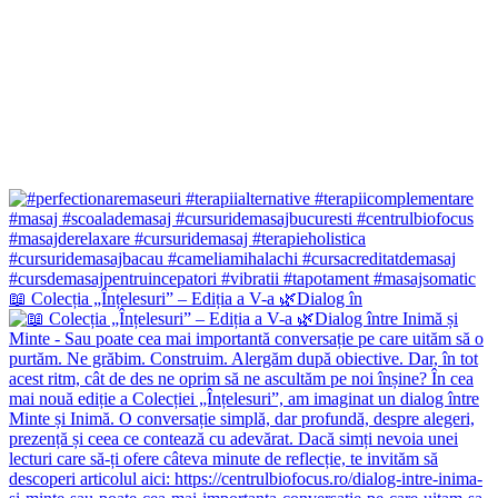
📖 Colecția „Înțelesuri” – Ediția a V-a 🌿Dialog în