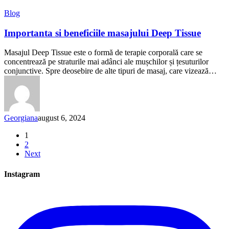
Importanta
Blog
si
beneficiile
Importanta si beneficiile masajului Deep Tissue
masajului
Deep
Masajul Deep Tissue este o formă de terapie corporală care se
Tissue
concentrează pe straturile mai adânci ale mușchilor și țesuturilor
conjunctive. Spre deosebire de alte tipuri de masaj, care vizează…
Georgiana
august 6, 2024
1
2
Next
Instagram