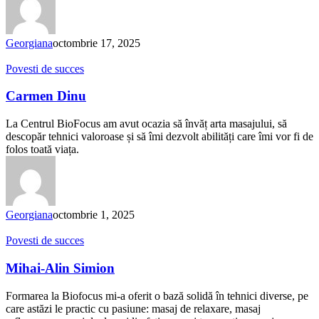
Georgiana
octombrie 17, 2025
Carmen
Povesti de succes
Dinu
Carmen Dinu
La Centrul BioFocus am avut ocazia să învăț arta masajului, să
descopăr tehnici valoroase și să îmi dezvolt abilități care îmi vor fi de
folos toată viața.
Georgiana
octombrie 1, 2025
Mihai-
Povesti de succes
Alin
Simion
Mihai-Alin Simion
Formarea la Biofocus mi-a oferit o bază solidă în tehnici diverse, pe
care astăzi le practic cu pasiune: masaj de relaxare, masaj