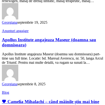
reflexogen, masaj de drenaj limfatic, masaj terapeutic, masaj…
Georgiana
septembrie 19, 2025
Apollus
Anunturi angajare
Institute
angajeaza
Apollus Institute angajeaza Maseur (doamna sau
Maseur
domnisoara)
(doamna
sau
Apollus Institute angajeaza Maseur (doamna sau domnisoara) part-
domnisoara)
time sau full time. Locatie: bd. Maresal Averescu, nr. 50, langa Arcul
de Triumf. Pentru mai multe detalii, va rugam sa sunati la…
Georgiana
septembrie 8, 2025
🧡
Blog
Camelia
Mihalachi
🧡 Camelia Mihalachi – când mâinile știu mai bine
–