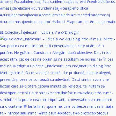
📖 Colecția „Înțelesuri” – Ediția a V-a 🌿Dialog în