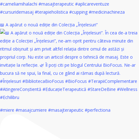
📖 A apărut o nouă ediție din Colecția „Înțelesuri”
#miere #masajcumiere #masajterapeutic #perfectiona