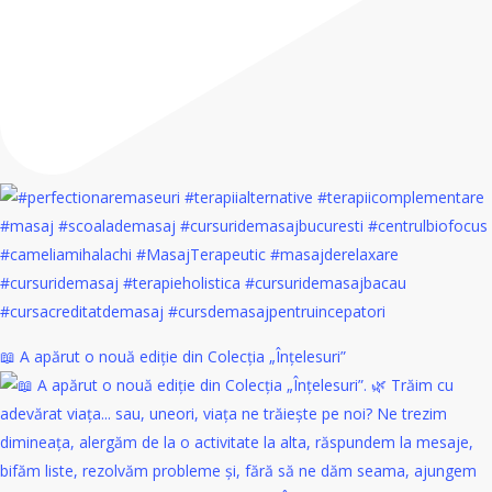
📖 A apărut o nouă ediție din Colecția „Înțelesuri”