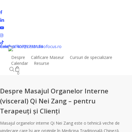
Skip
to
facebook
Close
Cart
Cart
main
linkedin
content
youtube
instagram
Tag
masajul
tiktok
organelor
Inchiriere sali
Contact
Telefon: 40773733114
Email: office@centrulbiofocus.ro
interne
Despre
Calificare Maseur
Cursuri de specializare
Calendar
Resurse
Magazin online
search
0
Despre
Despre Masajul Organelor Interne
Masajul
(visceral) Qi Nei Zang – pentru
Organelor
Terapeuți și Clienți
Interne
(visceral)
Masajul organelor interne Qi Nei Zang este o tehnică veche de
Qi
vindecare care își are originile în Medicina Tradițională Chineză.