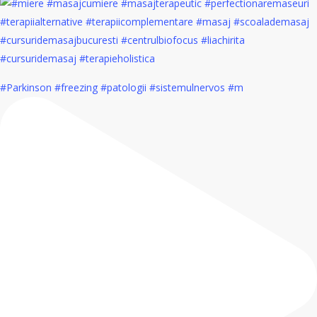
#Parkinson #freezing #patologii #sistemulnervos #m