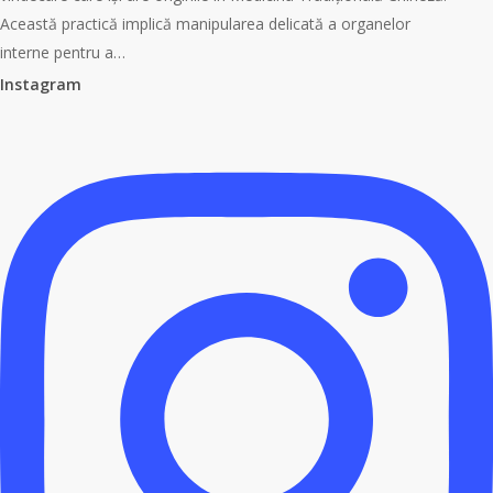
Nei
Această practică implică manipularea delicată a organelor
Zang
interne pentru a…
–
Instagram
pentru
Terapeuți
și
Clienți