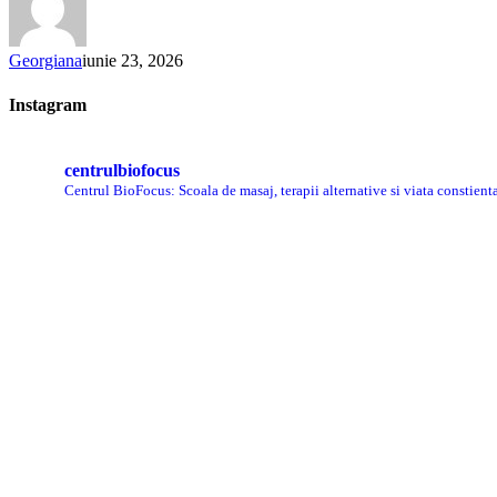
pare
să
șoptească
Georgiana
iunie 23, 2026
Instagram
centrulbiofocus
Centrul BioFocus: Scoala de masaj, terapii alternative si viata constient