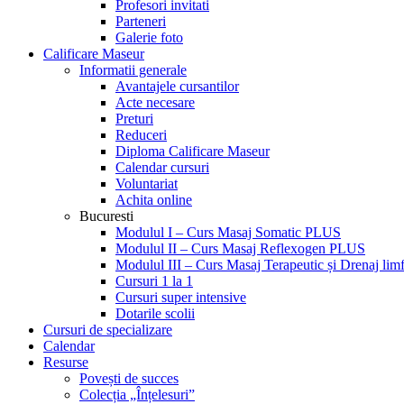
Profesori invitati
Parteneri
Galerie foto
Calificare Maseur
Informatii generale
Avantajele cursantilor
Acte necesare
Preturi
Reduceri
Diploma Calificare Maseur
Calendar cursuri
Voluntariat
Achita online
Bucuresti
Modulul I – Curs Masaj Somatic PLUS
Modulul II – Curs Masaj Reflexogen PLUS
Modulul III – Curs Masaj Terapeutic și Drenaj limf
Cursuri 1 la 1
Cursuri super intensive
Dotarile scolii
Cursuri de specializare
Calendar
Resurse
Povești de succes
Colecția „Înțelesuri”