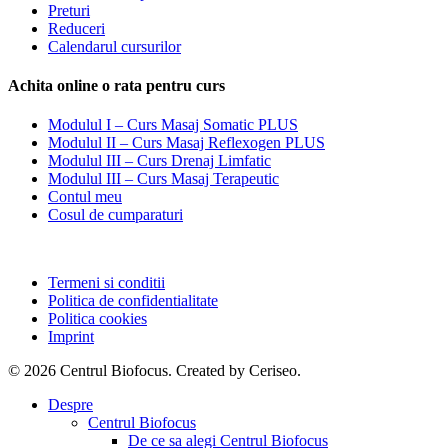
Preturi
Reduceri
Calendarul cursurilor
Achita online o rata pentru curs
Modulul I – Curs Masaj Somatic PLUS
Modulul II – Curs Masaj Reflexogen PLUS
Modulul III – Curs Drenaj Limfatic
Modulul III – Curs Masaj Terapeutic
Contul meu
Cosul de cumparaturi
Termeni si conditii
Politica de confidentialitate
Politica cookies
Imprint
© 2026 Centrul Biofocus. Created by Ceriseo.
Close
Despre
Menu
Centrul Biofocus
De ce sa alegi Centrul Biofocus