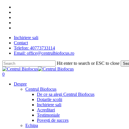
Skip
facebook
to
linkedin
main
youtube
content
instagram
tiktok
Inchiriere sali
Contact
Telefon: 40773733114
Email: office@centrulbiofocus.ro
Hit enter to search or ESC to close
Sea
Close
Search
search
0
Menu
Despre
Centrul Biofocus
De ce sa alegi Centrul Biofocus
Dotarile scolii
Inchiriere sali
Acreditari
Testimoniale
Povești de succes
Echipa