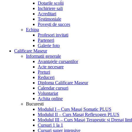
Dotarile scolii
Inchiriere sali
Acreditari
Testimoniale
Povești de succes
Echipa
Profesori invitati
Parteneri
Galerie foto
Calificare Maseur
Informatii generale
Avantajele cursantilor
Acte necesare
Preturi
Reduceri
Diploma Calificare Maseur
Calendar cursuri
Voluntariat
Achita online
Bucuresti
Modulul I – Curs Masaj Somatic PLUS
Modulul II – Curs Masaj Reflexogen PLUS
Modulul III – Curs Masaj Terapeutic și Drenaj limf
Cursuri 1 la 1
Cursuri super intensive