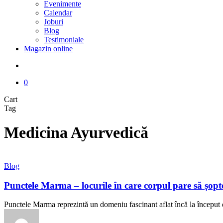
Evenimente
Calendar
Joburi
Blog
Testimoniale
Magazin online
search
0
Close
Cart
Cart
Tag
Medicina Ayurvedică
Punctele
Blog
Marma
–
Punctele Marma – locurile în care corpul pare să șopt
locurile
în
Punctele Marma reprezintă un domeniu fascinant aflat încă la început 
care
corpul