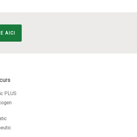
E AICI
 curs
tic PLUS
exogen
atic
peutic