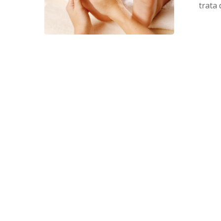
trata 
poate
vindeca