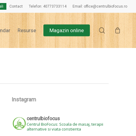
ali
Contact
Telefon: 40773733114
Email: office@centrulbiofocus.ro
Close
Cart
search
endar
Resurse
Magazin online
Instagram
centrulbiofocus
Centrul BioFocus: Scoala de masaj, terapii
alternative si viata constienta