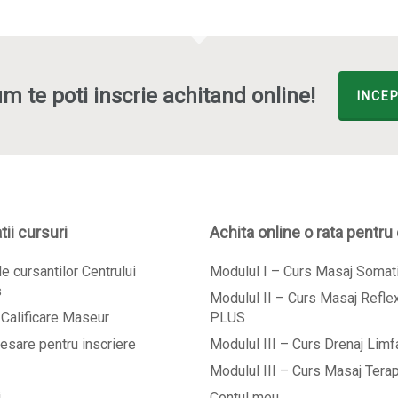
m te poti inscrie achitand online!
INCEP
ii cursuri
Achita online o rata pentru
e cursantilor Centrului
Modulul I – Curs Masaj Soma
s
Modulul II – Curs Masaj Refl
Calificare Maseur
PLUS
esare pentru inscriere
Modulul III – Curs Drenaj Limf
Modulul III – Curs Masaj Tera
i
Contul meu