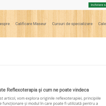
Inchiriere s
Cart
espre
Calificare Maseur
Cursuri de specializare
Cal
ia
ste Reflexoterapia și cum ne poate vindeca
st articol, vom explora originile reflexoterapiei, principiile
e funcționare și modul în care poate fi utilizată pentru a