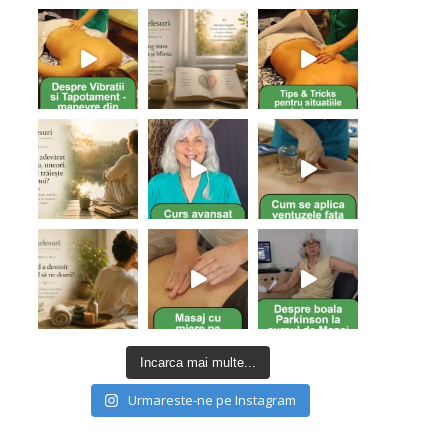
Nu ai niciun produs în coș.
Go To Shop
Incarca mai multe...
Urmareste-ne pe Instagram