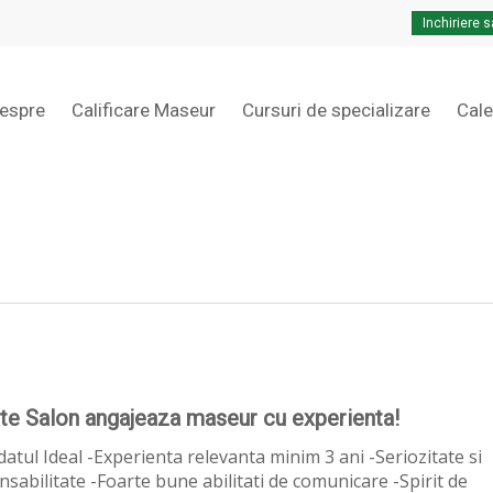
Inchiriere s
Cart
espre
Calificare Maseur
Cursuri de specializare
Cal
te Salon angajeaza maseur cu experienta!
atul Ideal -Experienta relevanta minim 3 ani -Seriozitate si
sabilitate -Foarte bune abilitati de comunicare -Spirit de