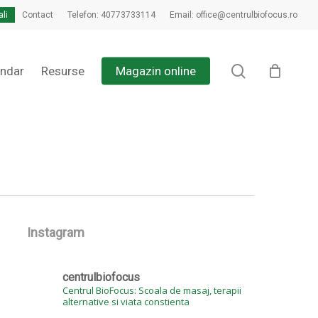
ali
Contact
Telefon: 40773733114
Email: office@centrulbiofocus.ro
Close
Cart
search
endar
Resurse
Magazin online
Instagram
centrulbiofocus
Centrul BioFocus: Scoala de masaj, terapii
alternative si viata constienta