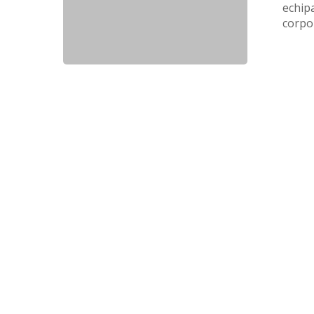
echip
corpo
Hit enter to search or ESC to close