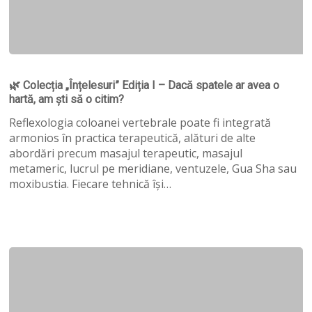
🌿
Colecția
🌿 Colecția „Înțelesuri” Ediția I – Dacă spatele ar avea o
„Înțelesuri”
hartă, am ști să o citim?
Ediția
I
Reflexologia coloanei vertebrale poate fi integrată
–
armonios în practica terapeutică, alături de alte
Dacă
abordări precum masajul terapeutic, masajul
spatele
metameric, lucrul pe meridiane, ventuzele, Gua Sha sau
ar
moxibustia. Fiecare tehnică își…
avea
o
hartă,
am
ști
să
o
citim?