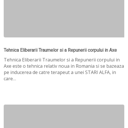
Tehnica
Eliberarii
Tehnica Eliberarii Traumelor si a Repunerii corpului in Axe
Traumelor
si
Tehnica Eliberarii Traumelor si a Repunerii corpului in
a
Axe este o tehnica relativ noua in Romania si se bazeaza
Repunerii
pe inducerea de catre terapeut a unei STARI ALFA, in
corpului
care…
in
Axe