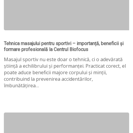
Tehnica
masajului
Tehnica masajului pentru sportivi – importanță, beneficii și
pentru
formare profesională la Centrul Biofocus
sportivi
–
Masajul sportiv nu este doar o tehnică, ci o adevărată
importanță,
știință a echilibrului și performanței. Practicat corect, el
beneficii
poate aduce beneficii majore corpului și minții,
și
contribuind la prevenirea accidentărilor,
formare
îmbunătățirea…
profesională
la
Centrul
Biofocus