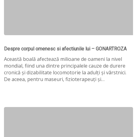
Despre
corpul
Despre corpul omenesc si afectiunile lui – GONARTROZA
omenesc
si
Această boală afectează milioane de oameni la nivel
afectiunile
mondial, fiind una dintre principalele cauze de durere
lui
cronică și dizabilitate locomotorie la adulți și vârstnici.
–
De aceea, pentru maseuri, fizioterapeuți și…
GONARTROZA