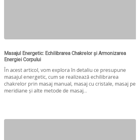
Masajul
Energetic:
Masajul Energetic: Echilibrarea Chakrelor și Armonizarea
Echilibrarea
Energiei Corpului
Chakrelor
și
În acest articol, vom explora în detaliu ce presupune
Armonizarea
masajul energetic, cum se realizează echilibrarea
Energiei
chakrelor prin masaj manual, masaj cu cristale, masaj pe
Corpului
meridiane și alte metode de masaj…