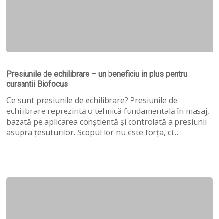
Presiunile
de
Presiunile de echilibrare – un beneficiu in plus pentru
echilibrare
cursantii Biofocus
–
un
Ce sunt presiunile de echilibrare? Presiunile de
beneficiu
echilibrare reprezintă o tehnică fundamentală în masaj,
in
bazată pe aplicarea conștientă și controlată a presiunii
plus
asupra țesuturilor. Scopul lor nu este forța, ci…
pentru
cursantii
Biofocus