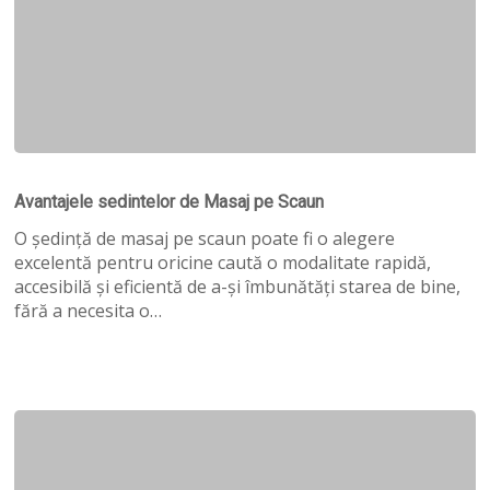
Avantajele
sedintelor
Avantajele sedintelor de Masaj pe Scaun
de
Masaj
O ședință de masaj pe scaun poate fi o alegere
pe
excelentă pentru oricine caută o modalitate rapidă,
Scaun
accesibilă și eficientă de a-și îmbunătăți starea de bine,
fără a necesita o…