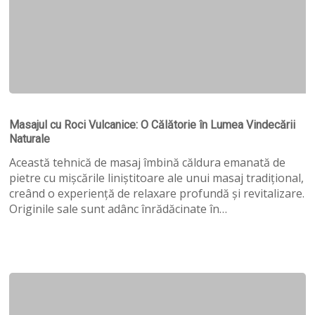
Masajul
cu
Masajul cu Roci Vulcanice: O Călătorie în Lumea Vindecării
Roci
Naturale
Vulcanice:
O
Această tehnică de masaj îmbină căldura emanată de
Călătorie
pietre cu mișcările liniștitoare ale unui masaj tradițional,
în
creând o experiență de relaxare profundă și revitalizare.
Lumea
Originile sale sunt adânc înrădăcinate în…
Vindecării
Naturale