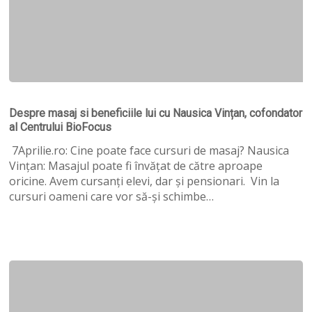
Despre
masaj
Despre masaj si beneficiile lui cu Nausica Vințan, cofondator
si
al Centrului BioFocus
beneficiile
lui
7Aprilie.ro: Cine poate face cursuri de masaj? Nausica
cu
Vințan: Masajul poate fi învățat de către aproape
Nausica
oricine. Avem cursanți elevi, dar și pensionari. Vin la
Vințan,
cursuri oameni care vor să-și schimbe…
cofondator
al
Centrului
BioFocus