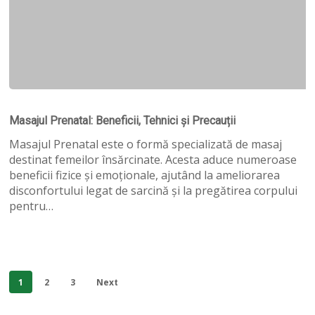
Masajul
Prenatal:
Masajul Prenatal: Beneficii, Tehnici și Precauții
Beneficii,
Tehnici
Masajul Prenatal este o formă specializată de masaj
și
destinat femeilor însărcinate. Acesta aduce numeroase
Precauții
beneficii fizice și emoționale, ajutând la ameliorarea
disconfortului legat de sarcină și la pregătirea corpului
pentru…
1
2
3
Next