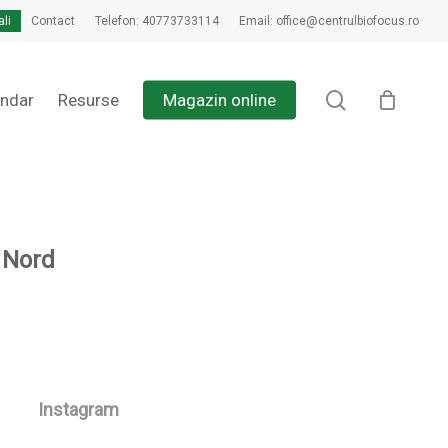
ali
Contact
Telefon: 40773733114
Email: office@centrulbiofocus.ro
Close
Cart
search
endar
Resurse
Magazin online
e Nord
Instagram