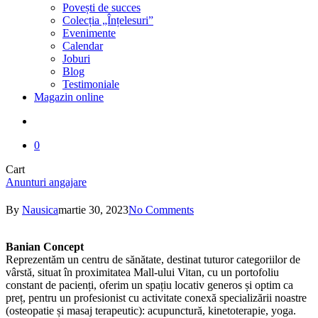
Povești de succes
Colecția „Înțelesuri”
Evenimente
Calendar
Joburi
Blog
Testimoniale
Magazin online
search
0
Close
Cart
Cart
Anunturi angajare
By
Nausica
martie 30, 2023
No Comments
Banian Concept
Reprezentăm un centru de sănătate, destinat tuturor categoriilor de
vârstă, situat în proximitatea Mall-ului Vitan, cu un portofoliu
constant de pacienți, oferim un spațiu locativ generos și optim ca
preț, pentru un profesionist cu activitate conexă specializării noastre
(osteopatie și masaj terapeutic): acupunctură, kinetoterapie, yoga.