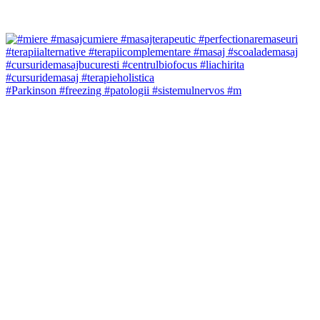
#Parkinson #freezing #patologii #sistemulnervos #m