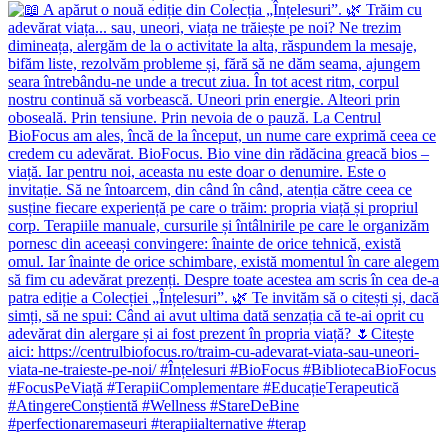
#perfectionaremaseuri #terapiialternative #terap