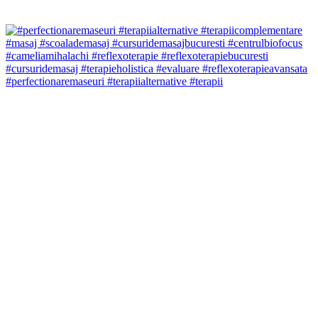
#perfectionaremaseuri #terapiialternative #terapii