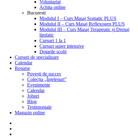
Voluntariat
Achita online
Bucuresti
Modulul I – Curs Masaj Somatic PLUS
Modulul II – Curs Masaj Reflexogen PLUS
Modulul III – Curs Masaj Terapeutic și Drenaj
limfatic
Cursuri 1 la 1
Cursuri super intensive
Dotarile scolii
Cursuri de specializare
Calendar
Resurse
Povești de succes
Colecția „Înțelesuri”
Evenimente
Calendar
Joburi
Blog
Testimoniale
Magazin online
facebook
linkedin
youtube