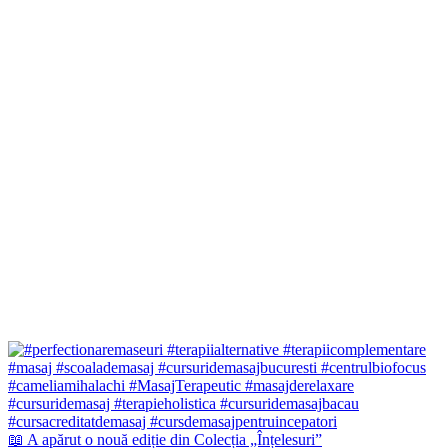
📖 A apărut o nouă ediție din Colecția „Înțelesuri”