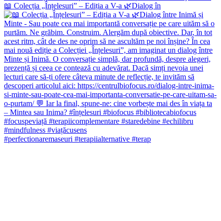
📖 Colecția „Înțelesuri” – Ediția a V-a 🌿Dialog în
#perfectionaremaseuri #terapiialternative #terap