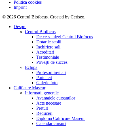
Politica cookies
Imprint
© 2026 Centrul Biofocus. Created by Ceriseo.
Close
Despre
Menu
Centrul Biofocus
De ce sa alegi Centrul Biofocus
Dotarile scolii
Inchiriere sali
Acreditari
Testimoniale
Povești de succes
Echipa
Profesori invitati
Parteneri
Galerie foto
Calificare Maseur
Informatii generale
Avantajele cursantilor
Acte necesare
Preturi
Reduceri
Diploma Calificare Maseur
Calendar cursuri