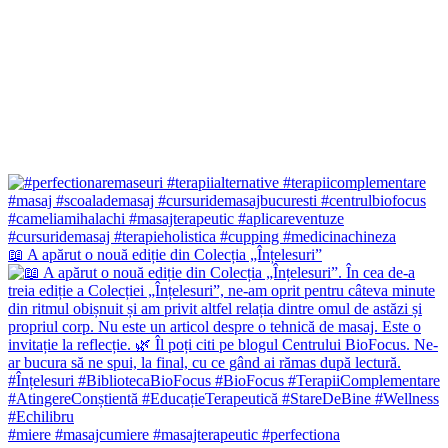
📖 A apărut o nouă ediție din Colecția „Înțelesuri”
#miere #masajcumiere #masajterapeutic #perfectiona