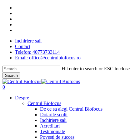
Skip
facebook
to
linkedin
main
youtube
content
instagram
tiktok
Inchiriere sali
Contact
Telefon: 40773733114
Email: office@centrulbiofocus.ro
Hit enter to search or ESC to close
Search
Close
Search
search
0
Menu
Despre
Centrul Biofocus
De ce sa alegi Centrul Biofocus
Dotarile scolii
Inchiriere sali
Acreditari
Testimoniale
Povești de succes