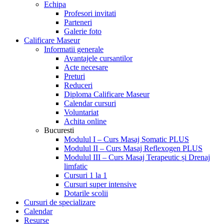
Echipa
Profesori invitati
Parteneri
Galerie foto
Calificare Maseur
Informatii generale
Avantajele cursantilor
Acte necesare
Preturi
Reduceri
Diploma Calificare Maseur
Calendar cursuri
Voluntariat
Achita online
Bucuresti
Modulul I – Curs Masaj Somatic PLUS
Modulul II – Curs Masaj Reflexogen PLUS
Modulul III – Curs Masaj Terapeutic și Drenaj
limfatic
Cursuri 1 la 1
Cursuri super intensive
Dotarile scolii
Cursuri de specializare
Calendar
Resurse