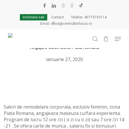
Skip
to
facebook
linkedin
youtube
instagram
tiktok
Cart
Close
main
Cart
Inchiriere sali
Contact
Telefon: 40773733114
content
Email: office@centrulbiofocus.ro
Menu
search
Angajare salon zona Piata Romana
ianuarie 27, 2020
Salon de remodelare corporala, exclusiv feminin, zona
Piata Romana, angajeaza maseuza cu/fara experienta.
Program de lucru 12 ore /zi ( o zi cu o zi) sau 7 ore /zi 14
-21 . Se ofera carte de munca , salariu fix si bonusuri.