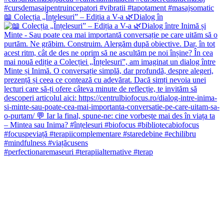
📖 Colecția „Înțelesuri” – Ediția a V-a 🌿Dialog în
#perfectionaremaseuri #terapiialternative #terap