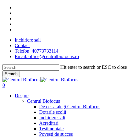
Skip
facebook
to
linkedin
main
youtube
content
instagram
tiktok
Inchiriere sali
Contact
Telefon: 40773733114
Email: office@centrulbiofocus.ro
Hit enter to search or ESC to close
Search
Close
Search
search
0
Menu
Despre
Centrul Biofocus
De ce sa alegi Centrul Biofocus
Dotarile scolii
Inchiriere sali
Acreditari
Testimoniale
Povești de succes