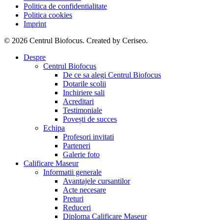
Politica de confidentialitate
Politica cookies
Imprint
© 2026 Centrul Biofocus. Created by Ceriseo.
Close
Despre
Menu
Centrul Biofocus
De ce sa alegi Centrul Biofocus
Dotarile scolii
Inchiriere sali
Acreditari
Testimoniale
Povești de succes
Echipa
Profesori invitati
Parteneri
Galerie foto
Calificare Maseur
Informatii generale
Avantajele cursantilor
Acte necesare
Preturi
Reduceri
Diploma Calificare Maseur