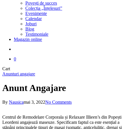
Povești de succes
Colecția „Înțelesuri”
Evenimente
Calendar
Joburi
Blog
Testimoniale
Magazin online
search
0
Close
Cart
Cart
Anunturi angajare
Anunt Angajare
By
Nausica
mai 3, 2022
No Comments
Centrul de Remodelare Corporala și Relaxare Illieen’s din Popești
Leordeni angajează maseuze. Specificam faptul ca este esențial a
stăpâni principalele tipuri de masaj (somatic, anticelulitic, drenaj și