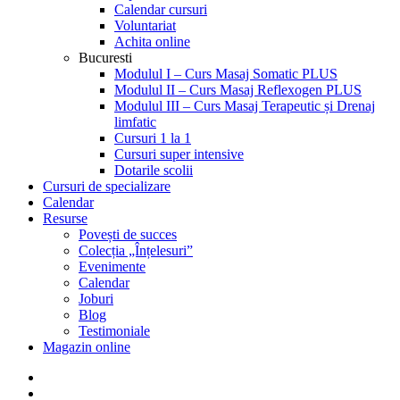
Calendar cursuri
Voluntariat
Achita online
Bucuresti
Modulul I – Curs Masaj Somatic PLUS
Modulul II – Curs Masaj Reflexogen PLUS
Modulul III – Curs Masaj Terapeutic și Drenaj
limfatic
Cursuri 1 la 1
Cursuri super intensive
Dotarile scolii
Cursuri de specializare
Calendar
Resurse
Povești de succes
Colecția „Înțelesuri”
Evenimente
Calendar
Joburi
Blog
Testimoniale
Magazin online
facebook
linkedin