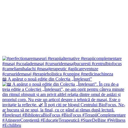
📖 A apărut o nouă ediție din Colecția „Înțelesuri”