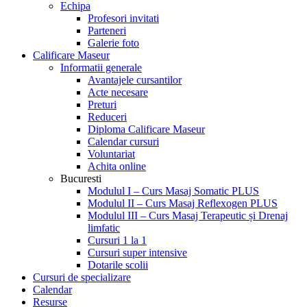
Echipa
Profesori invitati
Parteneri
Galerie foto
Calificare Maseur
Informatii generale
Avantajele cursantilor
Acte necesare
Preturi
Reduceri
Diploma Calificare Maseur
Calendar cursuri
Voluntariat
Achita online
Bucuresti
Modulul I – Curs Masaj Somatic PLUS
Modulul II – Curs Masaj Reflexogen PLUS
Modulul III – Curs Masaj Terapeutic și Drenaj
limfatic
Cursuri 1 la 1
Cursuri super intensive
Dotarile scolii
Cursuri de specializare
Calendar
Resurse