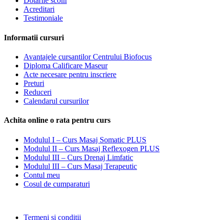
Dotarile scolii
Acreditari
Testimoniale
Informatii cursuri
Avantajele cursantilor Centrului Biofocus
Diploma Calificare Maseur
Acte necesare pentru inscriere
Preturi
Reduceri
Calendarul cursurilor
Achita online o rata pentru curs
Modulul I – Curs Masaj Somatic PLUS
Modulul II – Curs Masaj Reflexogen PLUS
Modulul III – Curs Drenaj Limfatic
Modulul III – Curs Masaj Terapeutic
Contul meu
Cosul de cumparaturi
Termeni si conditii