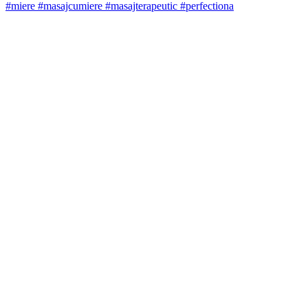
#miere #masajcumiere #masajterapeutic #perfectiona