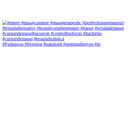
#Parkinson #freezing #patologii #sistemulnervos #m