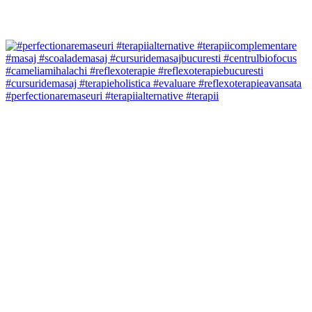
#perfectionaremaseuri #terapiialternative #terapii