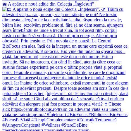
📖 A apărut o nouă ediție din Colecția „Înțelesuri”
#perfectionaremaseuri #terapiialternative #terap