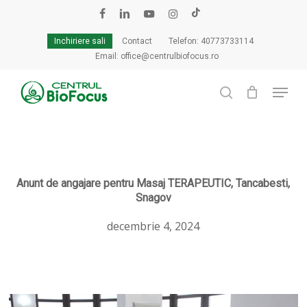
Skip
to
facebook
linkedin
youtube
instagram
tiktok
Cart
Close
main
Cart
Inchiriere sali
Contact
Telefon: 40773733114
content
Email: office@centrulbiofocus.ro
Menu
search
Anunt de angajare pentru Masaj TERAPEUTIC, Tancabesti,
Snagov
decembrie 4, 2024