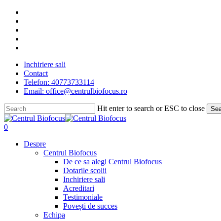
Skip
facebook
to
linkedin
main
youtube
content
instagram
tiktok
Inchiriere sali
Contact
Telefon: 40773733114
Email: office@centrulbiofocus.ro
Hit enter to search or ESC to close
Sea
Close
Search
search
0
Menu
Despre
Centrul Biofocus
De ce sa alegi Centrul Biofocus
Dotarile scolii
Inchiriere sali
Acreditari
Testimoniale
Povești de succes
Echipa