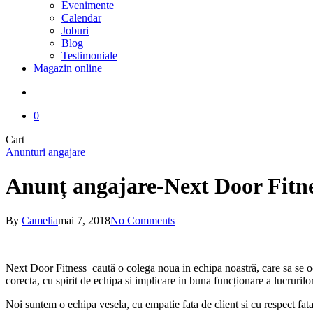
Evenimente
Calendar
Joburi
Blog
Testimoniale
Magazin online
search
0
Close
Cart
Cart
Anunturi angajare
Anunț angajare-Next Door Fitn
By
Camelia
mai 7, 2018
No Comments
Next Door Fitness caută o colega noua in echipa noastră, care sa se
corecta, cu spirit de echipa si implicare in buna funcționare a lucrurilor
Noi suntem o echipa vesela, cu empatie fata de client si cu respect fa