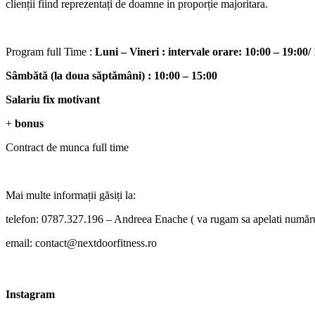
clienții fiind reprezentați de doamne in proporție majoritara.
Program full Time :
Luni – Vineri : intervale orare: 10:00 – 19:00/
Sâmbătă (la doua săptămâni) : 10:00 – 15:00
Salariu fix motivant
+
bonus
Contract de munca full time
Mai multe informații găsiți la:
telefon: 0787.327.196 – Andreea Enache ( va rugam sa apelati număru
email: contact@nextdoorfitness.ro
Instagram