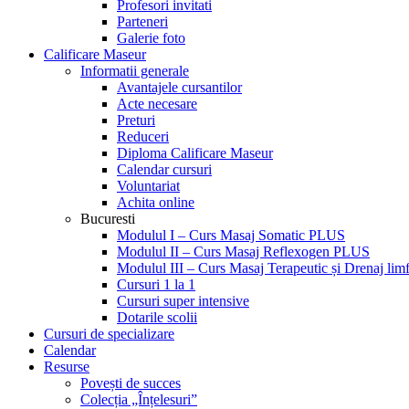
Profesori invitati
Parteneri
Galerie foto
Calificare Maseur
Informatii generale
Avantajele cursantilor
Acte necesare
Preturi
Reduceri
Diploma Calificare Maseur
Calendar cursuri
Voluntariat
Achita online
Bucuresti
Modulul I – Curs Masaj Somatic PLUS
Modulul II – Curs Masaj Reflexogen PLUS
Modulul III – Curs Masaj Terapeutic și Drenaj limf
Cursuri 1 la 1
Cursuri super intensive
Dotarile scolii
Cursuri de specializare
Calendar
Resurse
Povești de succes
Colecția „Înțelesuri”