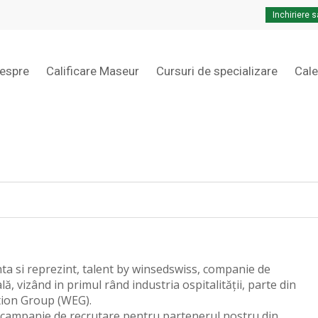
Inchiriere s
Cart
espre
Calificare Maseur
Cursuri de specializare
Cal
 si reprezint, talent by winsedswiss, companie de
ă, vizând in primul rând industria ospitalității, parte din
tion Group (WEG).
campanie de recrutare pentru partenerul nostru din