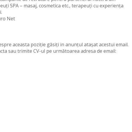
uți SPA – masaj, cosmetica etc., terapeuți cu experiența
.
uro Net
espre aceasta poziție găsiți in anunțul atașat acestui email.
cta sau trimite CV-ul pe următoarea adresa de email: