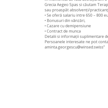
Grecia Aegeo Spas si căutam Terape
sau proaspăt absolvenți/practicanți
• Se oferă salariu intre 650 – 800 e
• Bonusuri din vânzări,
• Cazare cu demipensiune
• Contract de munca
Detalii si informații suplimentare d
Persoanele interesate ne pot conta
aminta.georgescu@winsed.swiss”
Hit enter to search or ESC to close