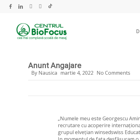
Skip
to
facebook
linkedin
youtube
instagram
tiktok
main
content
D
Anunt Angajare
By
Nausica
martie 4, 2022
No Comments
„Numele meu este Georgescu Aminta
recrutare cu acoperire internațional
grupul elvețian winsedswiss Educa
In momentul de fata desfășuram o 