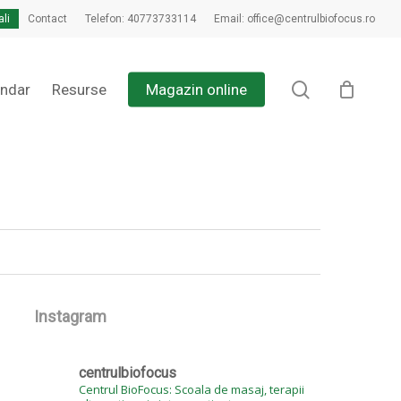
ali
Contact
Telefon: 40773733114
Email: office@centrulbiofocus.ro
Close
Cart
search
endar
Resurse
Magazin online
Instagram
centrulbiofocus
Centrul BioFocus: Scoala de masaj, terapii