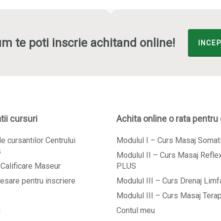
m te poti inscrie achitand online!
INCEP
ii cursuri
Achita online o rata pentru
e cursantilor Centrului
Modulul I – Curs Masaj Soma
s
Modulul II – Curs Masaj Refl
Calificare Maseur
PLUS
esare pentru inscriere
Modulul III – Curs Drenaj Limf
Modulul III – Curs Masaj Tera
i
Contul meu