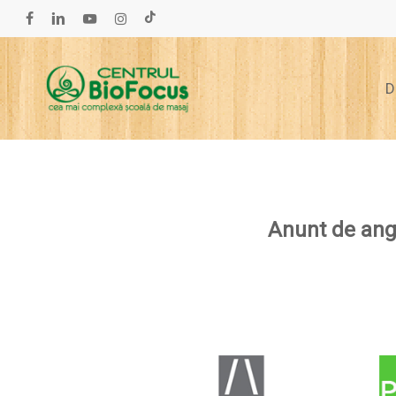
Skip
to
facebook
linkedin
youtube
instagram
tiktok
main
content
D
Anunt de ang