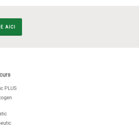
E AICI
 curs
tic PLUS
exogen
atic
peutic