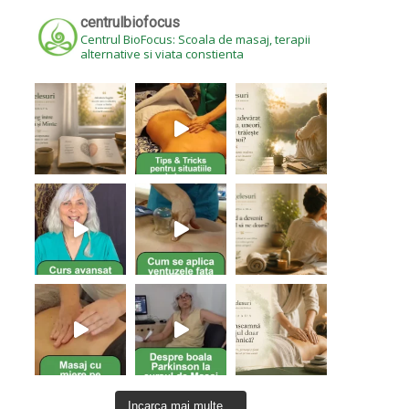
centrulbiofocus
Centrul BioFocus: Scoala de masaj, terapii
alternative si viata constienta
Incarca mai multe...