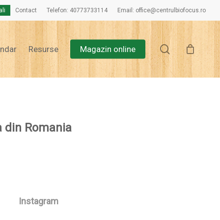
ali
Contact
Telefon: 40773733114
Email: office@centrulbiofocus.ro
Close
Cart
search
endar
Resurse
Magazin online
a din Romania
Instagram