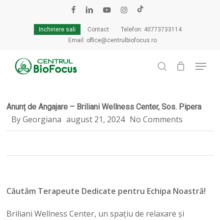
Skip
to
facebook
linkedin
youtube
instagram
tiktok
Cart
Close
main
Cart
Inchiriere sali
Contact
Telefon: 40773733114
content
Email: office@centrulbiofocus.ro
Menu
search
Anunț de Angajare – Briliani Wellness Center, Sos. Pipera
By
Georgiana
august 21, 2024
No Comments
Căutăm Terapeute Dedicate pentru Echipa Noastră!
Briliani Wellness Center, un spațiu de relaxare și