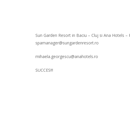
Sun Garden Resort in Baciu – Cluj si Ana Hotels –
spamanager@sungardenresort.ro
mihaela.georgescu@anahotels.ro
SUCCES!!!