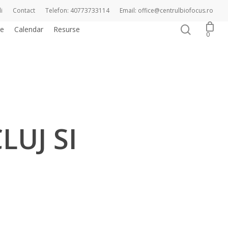
i
Contact
Telefon: 40773733114
Email: office@centrulbiofocus.ro
search
re
Calendar
Resurse
Magazin online
0
LUJ SI