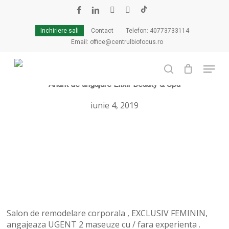
Skip
to
facebook
linkedin
youtube
instagram
tiktok
Cart
Close
main
Cart
Inchiriere sali
Contact
Telefon: 40773733114
content
Email: office@centrulbiofocus.ro
Menu
search
Anunt de angajare Elixir Beauty & Spa
iunie 4, 2019
Salon de remodelare corporala , EXCLUSIV FEMININ,
angajeaza UGENT 2 maseuze cu / fara experienta .