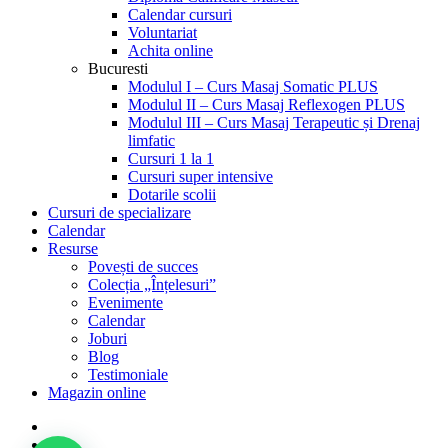
Calendar cursuri
Voluntariat
Achita online
Bucuresti
Modulul I – Curs Masaj Somatic PLUS
Modulul II – Curs Masaj Reflexogen PLUS
Modulul III – Curs Masaj Terapeutic și Drenaj
limfatic
Cursuri 1 la 1
Cursuri super intensive
Dotarile scolii
Cursuri de specializare
Calendar
Resurse
Povești de succes
Colecția „Înțelesuri”
Evenimente
Calendar
Joburi
Blog
Testimoniale
Magazin online
facebook
linkedin