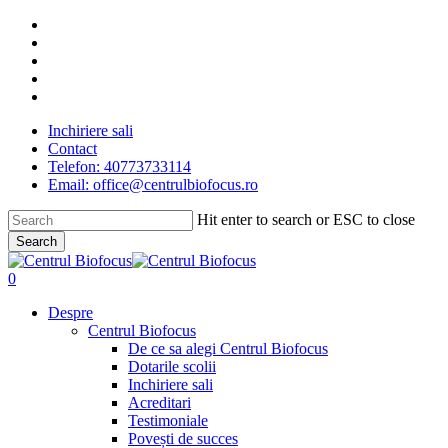
Skip
facebook
to
linkedin
main
youtube
content
instagram
tiktok
Inchiriere sali
Contact
Telefon: 40773733114
Email: office@centrulbiofocus.ro
Hit enter to search or ESC to close
Search
Close
Search
search
0
Menu
Despre
Centrul Biofocus
De ce sa alegi Centrul Biofocus
Dotarile scolii
Inchiriere sali
Acreditari
Testimoniale
Povești de succes