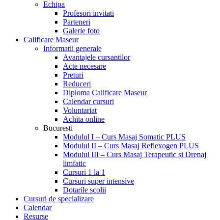
Echipa
Profesori invitati
Parteneri
Galerie foto
Calificare Maseur
Informatii generale
Avantajele cursantilor
Acte necesare
Preturi
Reduceri
Diploma Calificare Maseur
Calendar cursuri
Voluntariat
Achita online
Bucuresti
Modulul I – Curs Masaj Somatic PLUS
Modulul II – Curs Masaj Reflexogen PLUS
Modulul III – Curs Masaj Terapeutic și Drenaj
limfatic
Cursuri 1 la 1
Cursuri super intensive
Dotarile scolii
Cursuri de specializare
Calendar
Resurse