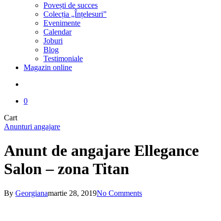
Povești de succes
Colecția „Înțelesuri”
Evenimente
Calendar
Joburi
Blog
Testimoniale
Magazin online
search
0
Close
Cart
Cart
Anunturi angajare
Anunt de angajare Ellegance
Salon – zona Titan
By
Georgiana
martie 28, 2019
No Comments