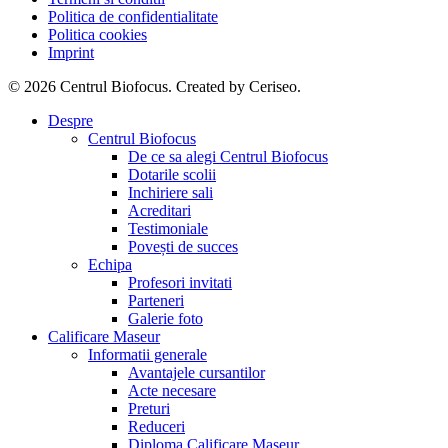
Politica de confidentialitate
Politica cookies
Imprint
© 2026 Centrul Biofocus. Created by Ceriseo.
Close
Despre
Menu
Centrul Biofocus
De ce sa alegi Centrul Biofocus
Dotarile scolii
Inchiriere sali
Acreditari
Testimoniale
Povești de succes
Echipa
Profesori invitati
Parteneri
Galerie foto
Calificare Maseur
Informatii generale
Avantajele cursantilor
Acte necesare
Preturi
Reduceri
Diploma Calificare Maseur