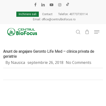
Skip
to
facebook
linkedin
youtube
instagram
tiktok
Cart
Close
main
Cart
Inchiriere sali
Contact
Telefon: 40773733114
content
Email: office@centrulbiofocus.ro
Menu
search
Anunt de angajare Geronto Life Med – clinica privata de
geriatrie
By
Nausica
septembrie 26, 2018
No Comments