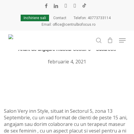
Skip
to
facebook
linkedin
youtube
instagram
tiktok
Cart
Close
main
Cart
Inchiriere sali
Contact
Telefon: 40773733114
content
Email: office@centrulbiofocus.ro
Menu
search
Anunt de angajare maseur Sector 5 – Bucuresti
februarie 4, 2021
Salon Very inn Style, situat in Sectorul 5, zona 13
Septembrie, cu un vad format de clienti de peste 15 ani,
angajam sau dorim colaborare cu un terapeut maseur
de sex feminin , cu un aspect placut si vesel pentru a ni