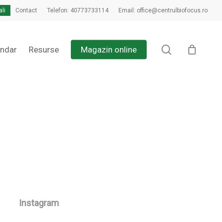
ali
Contact
Telefon: 40773733114
Email: office@centrulbiofocus.ro
Close
Cart
search
endar
Resurse
Magazin online
Instagram