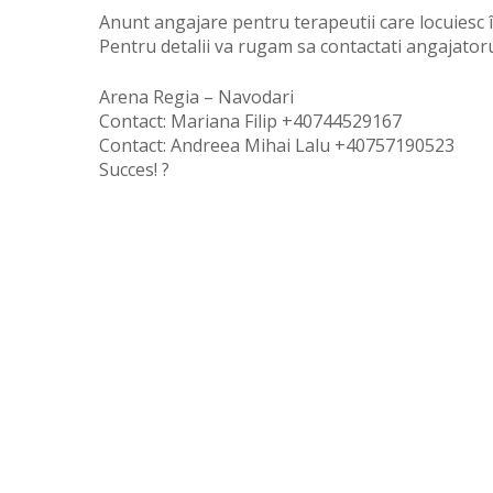
Anunt angajare pentru terapeutii care locuiesc în
Pentru detalii va rugam sa contactati angajatoru
Arena Regia – Navodari
Contact: Mariana Filip +40744529167
Contact: Andreea Mihai Lalu +40757190523
Succes! ?
Hit enter to search or ESC to close