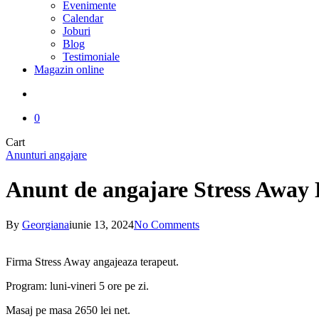
Evenimente
Calendar
Joburi
Blog
Testimoniale
Magazin online
search
0
Close
Cart
Cart
Anunturi angajare
Anunt de angajare Stress Away 
By
Georgiana
iunie 13, 2024
No Comments
Firma Stress Away angajeaza terapeut.
Program: luni-vineri 5 ore pe zi.
Masaj pe masa 2650 lei net.