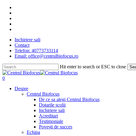
Skip
facebook
to
linkedin
main
youtube
content
instagram
tiktok
Inchiriere sali
Contact
Telefon: 40773733114
Email: office@centrulbiofocus.ro
Hit enter to search or ESC to close
Sea
Close
Search
search
0
Menu
Despre
Centrul Biofocus
De ce sa alegi Centrul Biofocus
Dotarile scolii
Inchiriere sali
Acreditari
Testimoniale
Povești de succes
Echipa