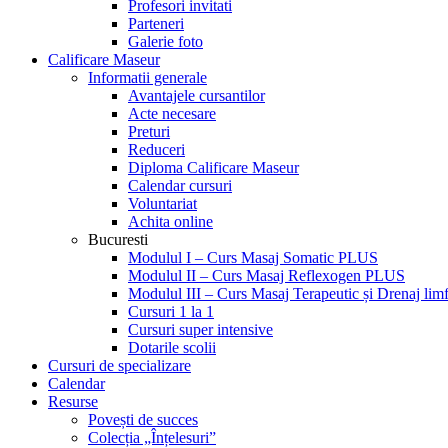
Profesori invitati
Parteneri
Galerie foto
Calificare Maseur
Informatii generale
Avantajele cursantilor
Acte necesare
Preturi
Reduceri
Diploma Calificare Maseur
Calendar cursuri
Voluntariat
Achita online
Bucuresti
Modulul I – Curs Masaj Somatic PLUS
Modulul II – Curs Masaj Reflexogen PLUS
Modulul III – Curs Masaj Terapeutic și Drenaj limf
Cursuri 1 la 1
Cursuri super intensive
Dotarile scolii
Cursuri de specializare
Calendar
Resurse
Povești de succes
Colecția „Înțelesuri”