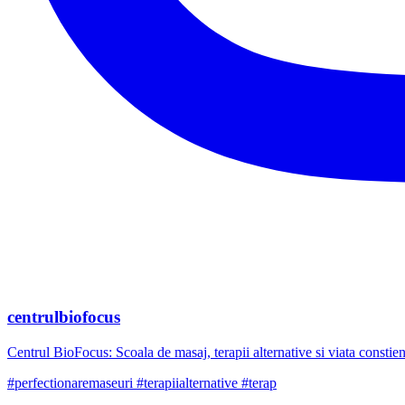
centrulbiofocus
Centrul BioFocus: Scoala de masaj, terapii alternative si viata constien
#perfectionaremaseuri #terapiialternative #terap