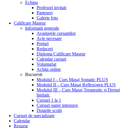
Echipa
Profesori invitati
Parteneri
Galerie foto
Calificare Maseur
Informatii generale
Avantajele cursantilor
Acte necesare
Preturi
Reduceri
Diploma Calificare Maseur
Calendar cursuri
Voluntariat
Achita online
Bucuresti
Modulul I – Curs Masaj Somatic PLUS
Modulul II – Curs Masaj Reflexogen PLUS
Modulul III – Curs Masaj Terapeutic și Drenaj
limfatic
Cursuri 1 la 1
Cursuri super intensive
Dotarile scolii
Cursuri de specializare
Calendar
Resurse