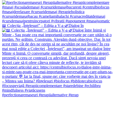
📖 Colecția „Înțelesuri” – Ediția a V-a 🌿Dialog în
#perfectionaremaseuri #terapiialternative #terap