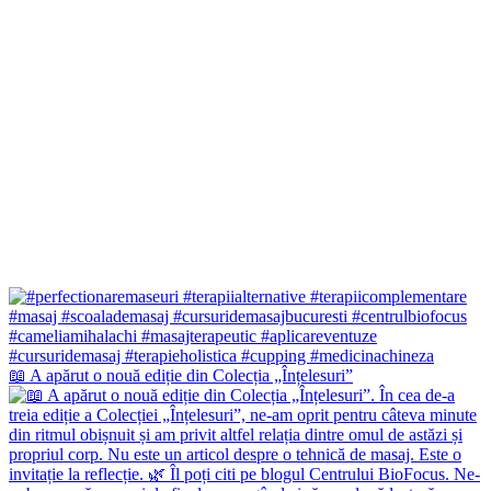
📖 A apărut o nouă ediție din Colecția „Înțelesuri”