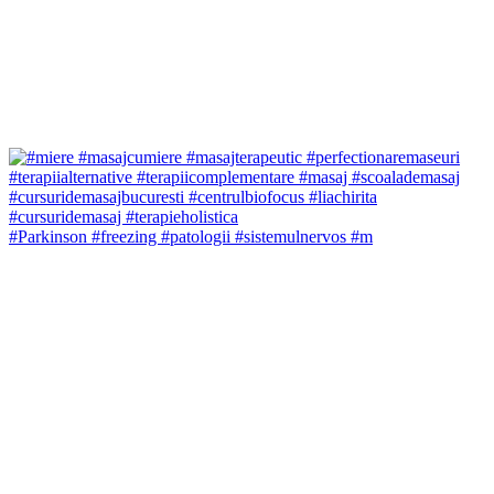
#Parkinson #freezing #patologii #sistemulnervos #m