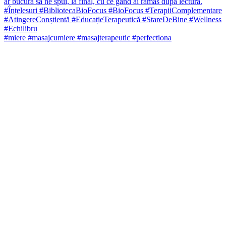
#miere #masajcumiere #masajterapeutic #perfectiona