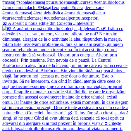
📖 A apărut o nouă ediție din Colecția „Înțelesuri”