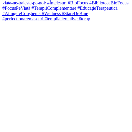
#perfectionaremaseuri #terapiialternative #terap