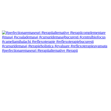
#perfectionaremaseuri #terapiialternative #terapii