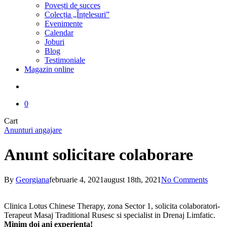
Povești de succes
Colecția „Înțelesuri”
Evenimente
Calendar
Joburi
Blog
Testimoniale
Magazin online
search
0
Close
Cart
Cart
Anunturi angajare
Anunt solicitare colaborare
By
Georgiana
februarie 4, 2021
august 18th, 2021
No Comments
Clinica Lotus Chinese Therapy, zona Sector 1, solicita colaboratori-
Terapeut Masaj Traditional Rusesc si specialist in Drenaj Limfatic.
Minim doi ani experienta!