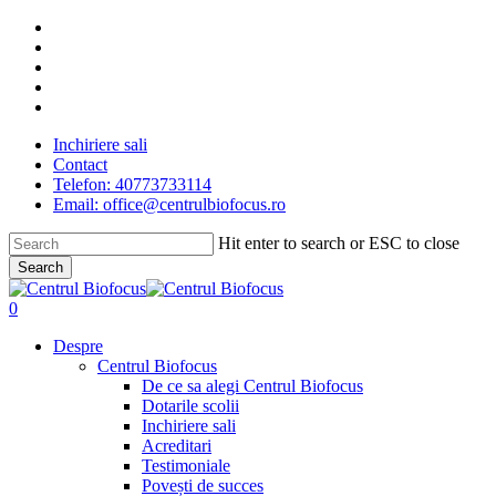
Skip
facebook
to
linkedin
main
youtube
content
instagram
tiktok
Inchiriere sali
Contact
Telefon: 40773733114
Email: office@centrulbiofocus.ro
Hit enter to search or ESC to close
Search
Close
Search
search
0
Menu
Despre
Centrul Biofocus
De ce sa alegi Centrul Biofocus
Dotarile scolii
Inchiriere sali
Acreditari
Testimoniale
Povești de succes