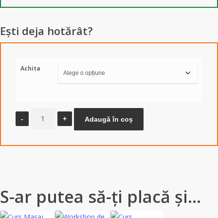
Ești deja hotărât?
Achita
Cantitate
Adaugă în coș
CURS
Masaj
pe
Scaun
-
2
S-ar putea să-ți placă și…
tehnici