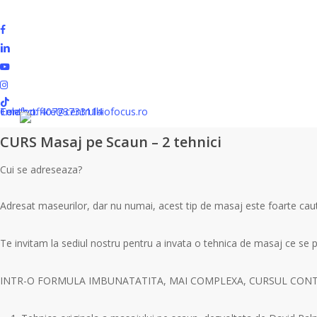
Skip
to
facebook
Close
Cart
Cart
main
linkedin
content
youtube
instagram
tiktok
Inchiriere sali
Contact
Telefon: 40773733114
Email: office@centrulbiofocus.ro
CURS Masaj pe Scaun – 2 tehnici
Cui se adreseaza?
Adresat maseurilor, dar nu numai, acest tip de masaj este foarte caut
Te invitam la sediul nostru pentru a invata o tehnica de masaj ce se p
INTR-O FORMULA IMBUNATATITA, MAI COMPLEXA, CURSUL CONTINE 