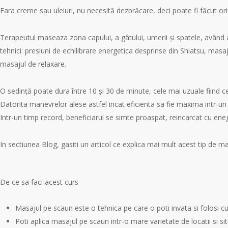
Fara creme sau uleiuri, nu necesită dezbrăcare, deci poate fi făcut oriu
Terapeutul maseaza zona capului, a gâtului, umerii şi spatele, având a
tehnici: presiuni de echilibrare energetica desprinse din Shiatsu, masaj
masajul de relaxare.
O sedinţă poate dura între 10 şi 30 de minute, cele mai uzuale fiind 
Datorita manevrelor alese astfel incat eficienta sa fie maxima intr-un 
Intr-un timp record, beneficiarul se simte proaspat, reincarcat cu eneg
In sectiunea Blog, gasiti un articol ce explica mai mult acest tip de ma
De ce sa faci acest curs
Masajul pe scaun este o tehnica pe care o poti invata si folosi 
Poti aplica masajul pe scaun intr-o mare varietate de locatii si situ