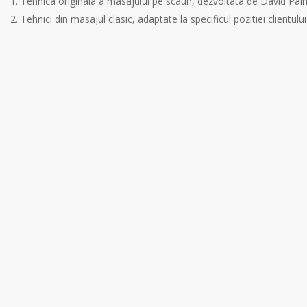
Tehnica originala a masajului pe scaun, dezvoltata de David Pal
Tehnici din masajul clasic, adaptate la specificul pozitiei clientul