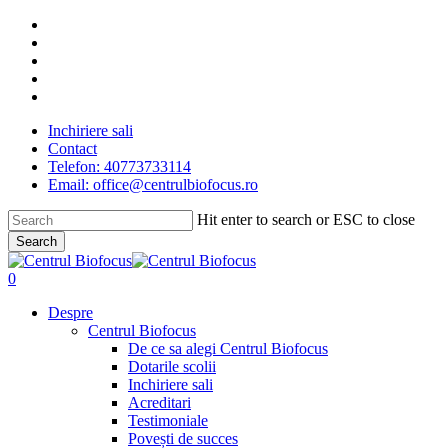
Skip
facebook
to
linkedin
main
youtube
content
instagram
tiktok
Inchiriere sali
Contact
Telefon: 40773733114
Email: office@centrulbiofocus.ro
Hit enter to search or ESC to close
Search
Close
Search
search
0
Menu
Despre
Centrul Biofocus
De ce sa alegi Centrul Biofocus
Dotarile scolii
Inchiriere sali
Acreditari
Testimoniale
Povești de succes