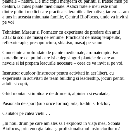
plantele – natura. De mic copil mergeam cu parintii si fratele meu pe
dealuri, la cules plante medicinale. Astazi fratele meu este unul
dintre putinii medici care practica si terapiile alternative, iar eu … am
ajuns in aceasta minunata familie, Centrul BioFocus, unde va invit si
pe voi
Tehnician Maseur si Formator cu experienta de predare din anul
2012 la scoli de masaj de renume. Practicant de masaj terapeutic,
reflexoterapie, presopunctura, shia-tsu, masaj pe scaun.
Cunostinte aprofundate de plante medicinale, aromaterapie. Fac
parte dintre cei putini care isi culeg singuri plantele de care au
nevoie si isi prepara leacurile necesare – ceea ce va invit si pe voi.
Instructor outdoor (instructor pentru activitati in aer liber), cu
experienta in activitati de team-building si leadership, jocuri pentru
adulti si copii;
Ghid montan si iubitoare de drumetii, alpinism si escalada;
Pasionata de sport (sub orice forma), arta, traditii si folclor;
Cautator pe calea vietii …
„In noul drum pe care am ales să-l explorez in viața mea, Scoala
Biofocus, prin energia faina și profesionalismul instructorilor mă