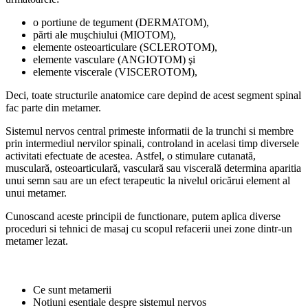
o portiune de tegument (DERMATOM),
părti ale muşchiului (MIOTOM),
elemente osteoarticulare (SCLEROTOM),
elemente vasculare (ANGIOTOM) şi
elemente viscerale (VISCEROTOM),
Deci, toate structurile anatomice care depind de acest segment spinal
fac parte din metamer.
Sistemul nervos central primeste informatii de la trunchi si membre
prin intermediul nervilor spinali, controland in acelasi timp diversele
activitati efectuate de acestea. Astfel, o stimulare cutanată,
musculară, osteoarticulară, vasculară sau viscerală determina aparitia
unui semn sau are un efect terapeutic la nivelul oricărui element al
unui metamer.
Cunoscand aceste principii de functionare, putem aplica diverse
proceduri si tehnici de masaj cu scopul refacerii unei zone dintr-un
metamer lezat.
Ce sunt metamerii
Notiuni esentiale despre sistemul nervos