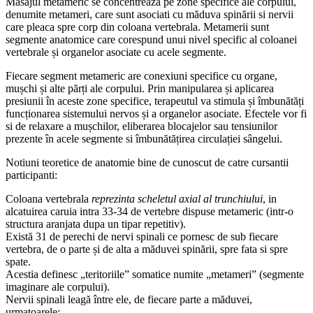
Masajul metameric se concentrează pe zone specifice ale corpului,
denumite metameri, care sunt asociati cu măduva spinării si nervii
care pleaca spre corp din coloana vertebrala. Metamerii sunt
segmente anatomice care corespund unui nivel specific al coloanei
vertebrale și organelor asociate cu acele segmente.
Fiecare segment metameric are conexiuni specifice cu organe,
mușchi și alte părți ale corpului. Prin manipularea și aplicarea
presiunii în aceste zone specifice, terapeutul va stimula și îmbunătăți
funcționarea sistemului nervos și a organelor asociate. Efectele vor fi
si de relaxare a mușchilor, eliberarea blocajelor sau tensiunilor
prezente în acele segmente si îmbunătățirea circulației sângelui.
Notiuni teoretice de anatomie bine de cunoscut de catre cursantii
participanti:
Coloana vertebrala
reprezinta scheletul axial al trunchiului
, in
alcatuirea caruia intra 33-34 de vertebre dispuse metameric (intr-o
structura aranjata dupa un tipar repetitiv).
Există 31 de perechi de nervi spinali ce pornesc de sub fiecare
vertebra, de o parte și de alta a măduvei spinării, spre fata si spre
spate.
Acestia definesc „teritoriile” somatice numite „metameri” (segmente
imaginare ale corpului).
Nervii spinali leagă între ele, de fiecare parte a măduvei,
urmatoarele: