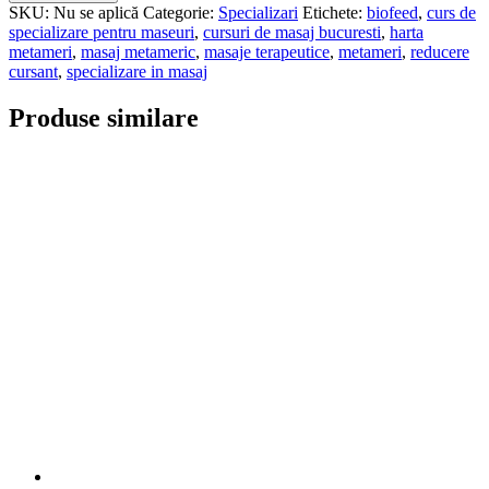
Masajul
SKU:
Nu se aplică
Categorie:
Specializari
Etichete:
biofeed
,
curs de
Metameric
specializare pentru maseuri
,
cursuri de masaj bucuresti
,
harta
metameri
,
masaj metameric
,
masaje terapeutice
,
metameri
,
reducere
cursant
,
specializare in masaj
Produse similare