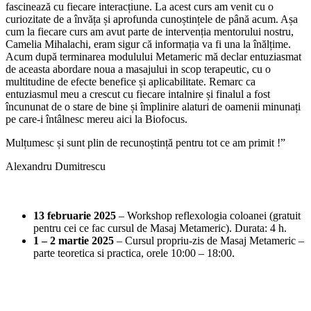
fascinează cu fiecare interacțiune. La acest curs am venit cu o
curiozitate de a învăța și aprofunda cunoștințele de până acum. Așa
cum la fiecare curs am avut parte de intervenția mentorului nostru,
Camelia Mihalachi, eram sigur că informația va fi una la înălțime.
Acum după terminarea modulului Metameric mă declar entuziasmat
de aceasta abordare noua a masajului in scop terapeutic, cu o
multitudine de efecte benefice și aplicabilitate. Remarc ca
entuziasmul meu a crescut cu fiecare intalnire și finalul a fost
încununat de o stare de bine și împlinire alaturi de oamenii minunați
pe care-i întâlnesc mereu aici la Biofocus.
Mulțumesc și sunt plin de recunoștință pentru tot ce am primit !”
Alexandru Dumitrescu
13 februarie 2025
– Workshop reflexologia coloanei (gratuit
pentru cei ce fac cursul de Masaj Metameric). Durata: 4 h.
1 – 2 martie 2025
– Cursul propriu-zis de Masaj Metameric –
parte teoretica si practica, orele 10:00 – 18:00.