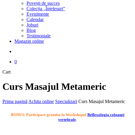
Povești de succes
Colecția „Înțelesuri”
Evenimente
Calendar
Joburi
Blog
Testimoniale
Magazin online
search
0
Close
Cart
Cart
Curs Masajul Metameric
Prima pagină
Achita online
Specializari
Curs Masajul Metameric
BONUS: Participare gratuita la Workshopul
Reflexologia coloanei
vertebrale
.