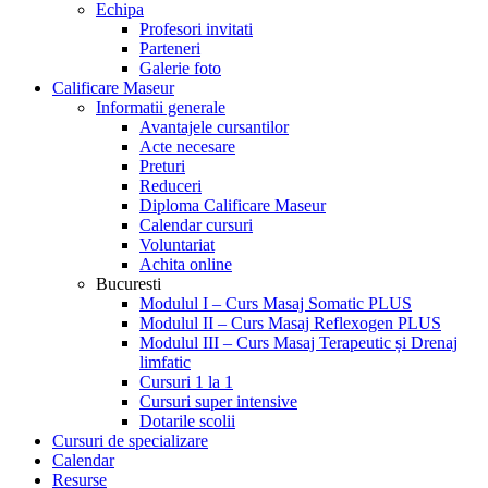
Echipa
Profesori invitati
Parteneri
Galerie foto
Calificare Maseur
Informatii generale
Avantajele cursantilor
Acte necesare
Preturi
Reduceri
Diploma Calificare Maseur
Calendar cursuri
Voluntariat
Achita online
Bucuresti
Modulul I – Curs Masaj Somatic PLUS
Modulul II – Curs Masaj Reflexogen PLUS
Modulul III – Curs Masaj Terapeutic și Drenaj
limfatic
Cursuri 1 la 1
Cursuri super intensive
Dotarile scolii
Cursuri de specializare
Calendar
Resurse