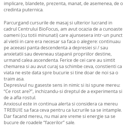
implicare, blandete, prezenta, manat, de asemenea, de o
credinta puternica.
Parcurgand cursurile de masaj si ulterior lucrand in
cadrul Centrului BioFocus, am avut ocazia de a cunoaste
oameni (cu totii minunati) care ajunsesera intr-un punct
al vietii in care era necesar sa faca o alegere: continuau
pe aceeasi panta descendenta a depresiei si / sau
anxietatii sau deveneau stapanii propriilor destine,
urmand calea ascendenta. Ferice de cei care au simtit
chemarea si au avut curaj sa schimbe ceva, constienti ca
viata ne este data spre bucurie si tine doar de noi sa o
traim asa.
Depresivul nu gaseste sens in nimic si isi spune mereu:
“Ce rost are?”, inchizandu-si dreptul de a experimenta si
de a afla rostul.
Anxiosul este in continua alerta si considera ca mereu
TREBUIE sa faca ceva pentru ca lucrurile sa se intample.
Dar facand mereu, nu mai are vreme si energie sa se
bucure de roadele “facerilor” sale.