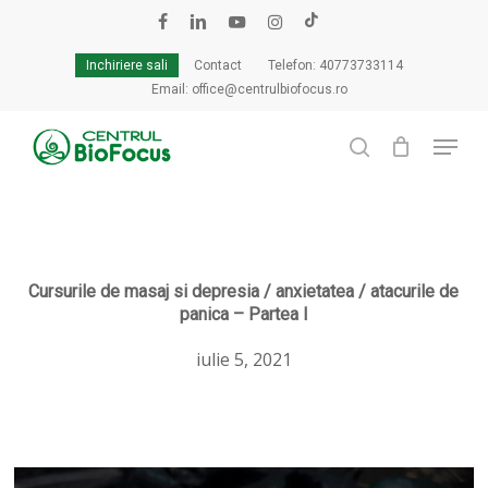
Skip
to
facebook
linkedin
youtube
instagram
tiktok
Cart
Close
main
Cart
Inchiriere sali
Contact
Telefon: 40773733114
content
Email: office@centrulbiofocus.ro
Menu
search
Cursurile de masaj si depresia / anxietatea / atacurile de
panica – Partea I
iulie 5, 2021