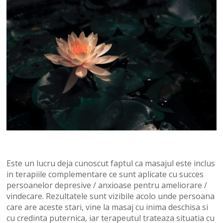
Este un lucru deja cunoscut faptul ca masajul este inclus
in terapiile complementare ce sunt aplicate cu succes
persoanelor depresive / anxioase pentru ameliorare /
vindecare. Rezultatele sunt vizibile acolo unde persoana
care are aceste stari, vine la masaj cu inima deschisa si
cu credinta puternica, iar terapeutul trateaza situatia cu