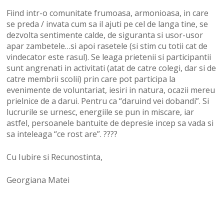
Fiind intr-o comunitate frumoasa, armonioasa, in care
se preda / invata cum sa il ajuti pe cel de langa tine, se
dezvolta sentimente calde, de siguranta si usor-usor
apar zambetele…si apoi rasetele (si stim cu totii cat de
vindecator este rasul). Se leaga prietenii si participantii
sunt angrenati in activitati (atat de catre colegi, dar si de
catre membrii scolii) prin care pot participa la
evenimente de voluntariat, iesiri in natura, ocazii mereu
prielnice de a darui. Pentru ca “daruind vei dobandi”. Si
lucrurile se urnesc, energiile se pun in miscare, iar
astfel, persoanele bantuite de depresie incep sa vada si
sa inteleaga “ce rost are”. ????
Cu Iubire si Recunostinta,
Georgiana Matei