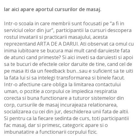
Iar aici apare aportul cursurilor de masaj.
Intr-o scoala in care membrii sunt focusati pe “a fi in
serviciul celor din jur”, participantii la cursuri descopera
rostul invatarii si practicarii masajului, acesta
reprezentand ARTA DE A DARUI. Ati observat ca omul cu
inima iubitoare se bucura mai mult cand daruieste fata
de atunci cand primeste? Si aici inveti sa daruiesti si apoi
sa te bucuri de efectele celor daruite de tine, cand cel de
pe masa iti da un feedback bun…sau e suficient sa te uiti
la fata lui si sa intelegi transformarea si binele facut.
Intr-o afectiune care obliga la limitarea contactului
uman, o pozitie a corpului ce impiedica respiratia
corecta si buna functionare a tuturor sistemelor din
corp, cursurile de masaj incurajeaza relationarea,
socializarea cu cei din jur, deschiderea unii fata de altii.
Si pentru ca la fiecare sedinta de curs, toti participantii
fac masaj, dar si primesc, categoric apare si o
imbunatatire a functionarii corpului fizic.