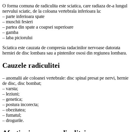
O forma comuna de radiculita este sciatica, care radiaza de-a lungul
nervului sciatic, de la coloana vertebrala inferioara la:
– parte inferioara spate
– muschii fesieri
– partea din spate a coapsei superioare
– gamba
– laba piciorului
Sciatica este cauzata de compresia radacinilor nervoase datorata
herniei de disc lombara sau a pintenilor ososi din regiunea lombara.
Cauzele radiculitei
– anomalii ale coloanei vertebrale: disc spinal presat pe nervi, hernie
de disc, disc bombat;
– varsta;
– leziuni;
– genetica;
– postura incorecta;
– obezitatea;
– fumatul;
– drogurile.