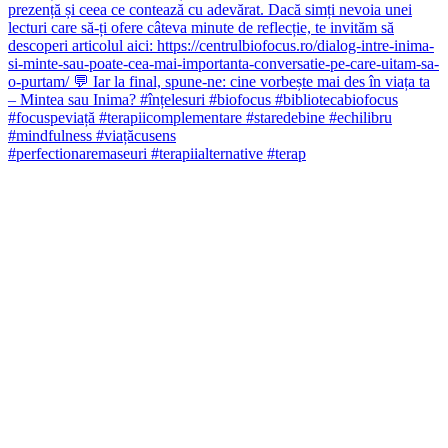
#perfectionaremaseuri #terapiialternative #terap