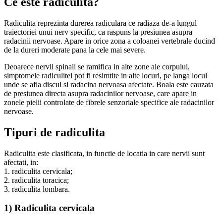
Ce este radiculita?
Radiculita reprezinta durerea radiculara ce radiaza de-a lungul
traiectoriei unui nerv specific, ca raspuns la presiunea asupra
radacinii nervoase. Apare in orice zona a coloanei vertebrale ducind
de la dureri moderate pana la cele mai severe.
Deoarece nervii spinali se ramifica in alte zone ale corpului,
simptomele radiculitei pot fi resimtite in alte locuri, pe langa locul
unde se afla discul si radacina nervoasa afectate. Boala este cauzata
de presiunea directa asupra radacinilor nervoase, care apare in
zonele pielii controlate de fibrele senzoriale specifice ale radacinilor
nervoase.
Tipuri de radiculita
Radiculita este clasificata, in functie de locatia in care nervii sunt
afectati, in:
1. radiculita cervicala;
2. radiculita toracica;
3. radiculita lombara.
1) Radiculita cervicala