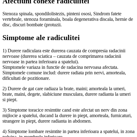
Afectiuni conexe radiculitei
Stenoza spinala, spondilolistezis, pinteni ososi, Sindrom fatete
vertebrale, stenoza foraminala, boala degenerativa discala, hernie de
disc, discuri bombate (protuzii.
Simptome ale radiculitei
1) Durere radiculara este durerea cauzata de compresia radacinii
nervoase (durerea sciatica – cauzata de comprimarea radacinii
nervoase in partea inferioara a spatelui).
Simptomele variaza in functie de radacina nervoasa afectata.
Simptomele comune includ: durere radiata prin nervi, amorteala,
dificultati de pozitionare.
2) Durere de gat care radiaza la brate, maini; amorteala la umeri,
brate, maini, degete, slabiciune musculara, durere radianta la umeri
si piept.
3) Simptome toracice resimtite cand este afectat un nerv din zona
mijlocie a spatelui, ducand la durere in piept, amorteala, furnicaturi,
strangere in piept, durere radianta in abdomen.
4) Simptome lombare resimtite in partea inferioara a spatelui, in zona
pelvina, in membrele inferioare.