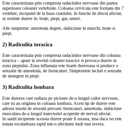
Este caracterizata prin compresia radacinilor nervoase din partea
superioara coloanei vertebrale. Coloana cervicala este formata din 7
vertebre, incepand de la baza craniului. In functie de discul afectat,
se resimte durere in: brațe, piept, gat, umeri.
Alte simptome: amorteala degete, slabiciune in muschi, brate si
piept.
2) Radiculita toracica
Este caracterizata prin compresia radacinilor nervoase din coloana
toracica – apare la nivelul coloanei toracice si provoca durere in
zona pieptului. Zona inflamata este foarte dureroasa si produce o
senzatie de amorteala, de furnicaturi. Simptomele includ o senzatie
de strangere in piept.
3) Radiculita lombara
Este durerea care radiaza pe picioare de-a lungul cailor nervoase,
care isi au originea in coloana lombara. Acest tip de durere este
adesea insotit de senzatii precum: furnicaturi, amorteala, slabiciune
musculara de-a lungul traiectoriei acoperite de nervul afectat.
In stadii incipiente aceasta durere poate fi usoara, insa daca nu este
tratata escaladeaza rapid intr-o afectiune mult mai severa.