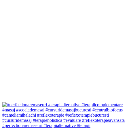
#perfectionaremaseuri #terapiialternative #terapii