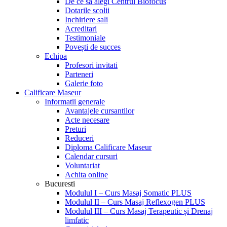
De ce sa alegi Centrul Biofocus
Dotarile scolii
Inchiriere sali
Acreditari
Testimoniale
Povești de succes
Echipa
Profesori invitati
Parteneri
Galerie foto
Calificare Maseur
Informatii generale
Avantajele cursantilor
Acte necesare
Preturi
Reduceri
Diploma Calificare Maseur
Calendar cursuri
Voluntariat
Achita online
Bucuresti
Modulul I – Curs Masaj Somatic PLUS
Modulul II – Curs Masaj Reflexogen PLUS
Modulul III – Curs Masaj Terapeutic și Drenaj
limfatic