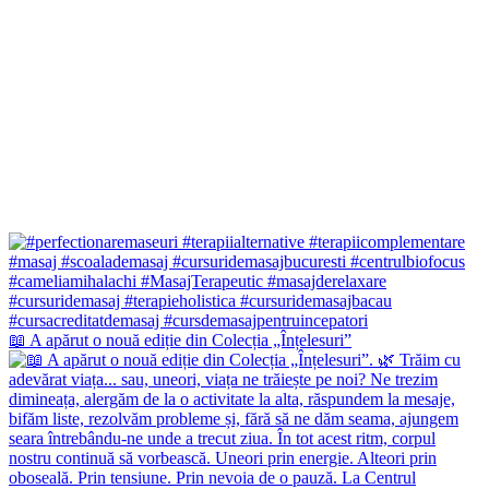
📖 A apărut o nouă ediție din Colecția „Înțelesuri”