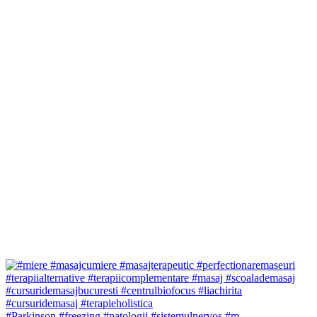
#Parkinson #freezing #patologii #sistemulnervos #m