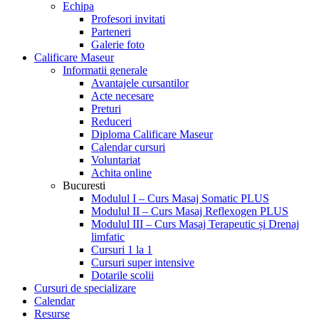
Echipa
Profesori invitati
Parteneri
Galerie foto
Calificare Maseur
Informatii generale
Avantajele cursantilor
Acte necesare
Preturi
Reduceri
Diploma Calificare Maseur
Calendar cursuri
Voluntariat
Achita online
Bucuresti
Modulul I – Curs Masaj Somatic PLUS
Modulul II – Curs Masaj Reflexogen PLUS
Modulul III – Curs Masaj Terapeutic și Drenaj
limfatic
Cursuri 1 la 1
Cursuri super intensive
Dotarile scolii
Cursuri de specializare
Calendar
Resurse