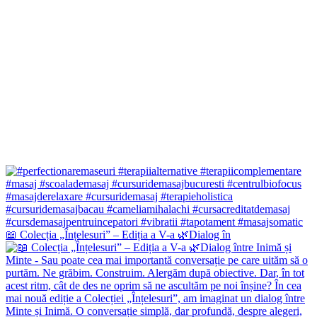
📖 Colecția „Înțelesuri” – Ediția a V-a 🌿Dialog în