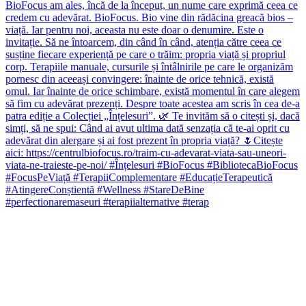
#perfectionaremaseuri #terapiialternative #terap