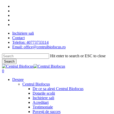
Skip
facebook
to
linkedin
main
youtube
content
instagram
tiktok
Inchiriere sali
Contact
Telefon: 40773733114
Email: office@centrulbiofocus.ro
Hit enter to search or ESC to close
Search
Close
Search
search
0
Menu
Despre
Centrul Biofocus
De ce sa alegi Centrul Biofocus
Dotarile scolii
Inchiriere sali
Acreditari
Testimoniale
Povești de succes