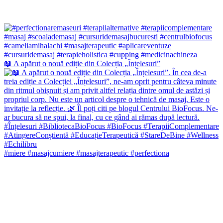
📖 A apărut o nouă ediție din Colecția „Înțelesuri”
#miere #masajcumiere #masajterapeutic #perfectiona