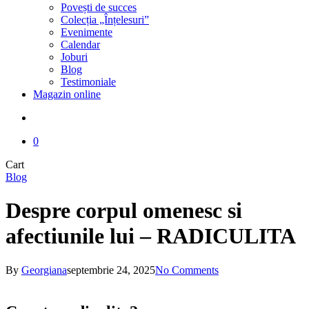
Povești de succes
Colecția „Înțelesuri”
Evenimente
Calendar
Joburi
Blog
Testimoniale
Magazin online
search
0
Close
Cart
Cart
Blog
Despre corpul omenesc si
afectiunile lui – RADICULITA
By
Georgiana
septembrie 24, 2025
No Comments