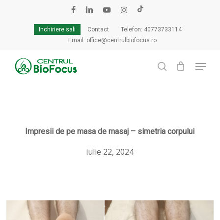
Skip
to
facebook
linkedin
youtube
instagram
tiktok
Cart
Close
main
Cart
Inchiriere sali
Contact
Telefon: 40773733114
content
Email: office@centrulbiofocus.ro
Menu
search
Impresii de pe masa de masaj – simetria corpului
iulie 22, 2024