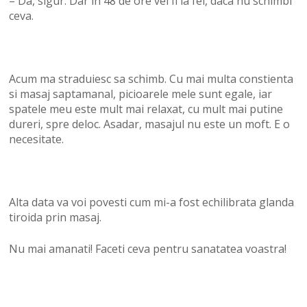
– Da, sigur. Dar in 48 de ore vei fi la fel, daca nu schimbi
ceva.
Acum ma straduiesc sa schimb. Cu mai multa constienta
si masaj saptamanal, picioarele mele sunt egale, iar
spatele meu este mult mai relaxat, cu mult mai putine
dureri, spre deloc. Asadar, masajul nu este un moft. E o
necesitate.
Alta data va voi povesti cum mi-a fost echilibrata glanda
tiroida prin masaj.
Nu mai amanati! Faceti ceva pentru sanatatea voastra!