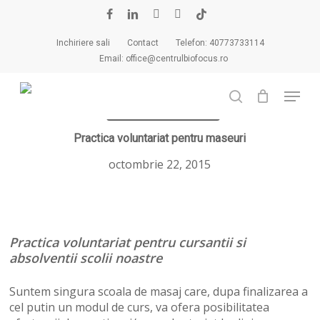
Cart
Close
Skip
Cart
to
facebook
linkedin
youtube
instagram
tiktok
main
Inchiriere sali
Contact
Telefon: 40773733114
content
Email: office@centrulbiofocus.ro
Menu
search
Anunturi angajare
Practica voluntariat pentru maseuri
octombrie 22, 2015
Practica voluntariat pentru cursantii si
absolventii scolii noastre
Suntem singura scoala de masaj care, dupa finalizarea a
cel putin un modul de curs, va ofera posibilitatea