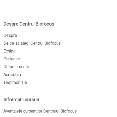
Nu ai niciun produs în coș.
Despre Centrul Biofocus
Go To Shop
Despre
De ce sa alegi Centrul Biofocus
Echipa
Parteneri
Dotarile scolii
Acreditari
Testimoniale
Informatii cursuri
Avantajele cursantilor Centrului Biofocus