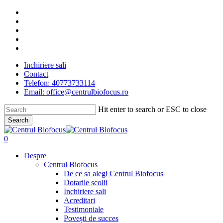
Skip
facebook
to
linkedin
main
youtube
content
instagram
tiktok
Inchiriere sali
Contact
Telefon: 40773733114
Email: office@centrulbiofocus.ro
Hit enter to search or ESC to close
Search
Close
Search
search
0
Menu
Despre
Centrul Biofocus
De ce sa alegi Centrul Biofocus
Dotarile scolii
Inchiriere sali
Acreditari
Testimoniale
Povești de succes