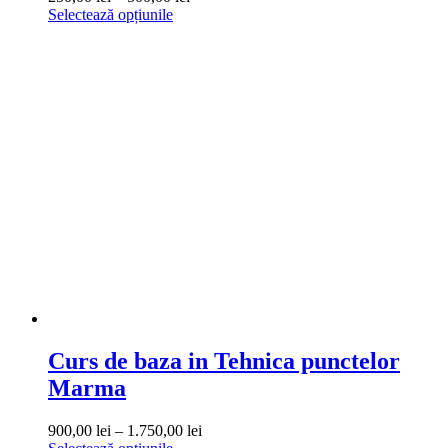
Acest
de
Selectează opțiunile
produs
prețuri:
are
250,00 lei
mai
până
multe
la
variații.
500,00 lei
Opțiunile
pot
fi
alese
în
pagina
produsului.
Curs de baza in Tehnica punctelor
Marma
Interval
900,00
lei
–
1.750,00
lei
Acest
de