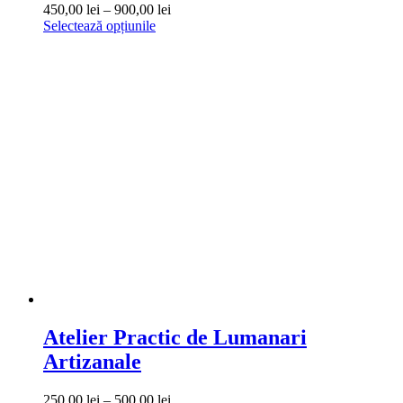
Interval
450,00
lei
–
900,00
lei
Acest
de
Selectează opțiunile
produs
prețuri:
are
450,00 lei
mai
până
multe
la
variații.
900,00 lei
Opțiunile
pot
fi
alese
în
pagina
produsului.
Atelier Practic de Lumanari
Artizanale
Interval
250,00
lei
–
500,00
lei