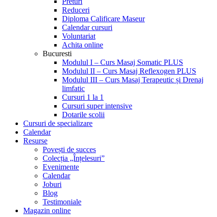
Preturi
Reduceri
Diploma Calificare Maseur
Calendar cursuri
Voluntariat
Achita online
Bucuresti
Modulul I – Curs Masaj Somatic PLUS
Modulul II – Curs Masaj Reflexogen PLUS
Modulul III – Curs Masaj Terapeutic și Drenaj
limfatic
Cursuri 1 la 1
Cursuri super intensive
Dotarile scolii
Cursuri de specializare
Calendar
Resurse
Povești de succes
Colecția „Înțelesuri”
Evenimente
Calendar
Joburi
Blog
Testimoniale
Magazin online