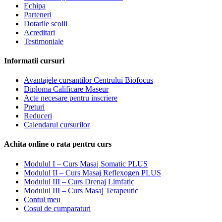
fi
Echipa
alese
Parteneri
în
Dotarile scolii
pagina
Acreditari
produsului.
Testimoniale
Informatii cursuri
Avantajele cursantilor Centrului Biofocus
Diploma Calificare Maseur
Acte necesare pentru inscriere
Preturi
Reduceri
Calendarul cursurilor
Achita online o rata pentru curs
Modulul I – Curs Masaj Somatic PLUS
Modulul II – Curs Masaj Reflexogen PLUS
Modulul III – Curs Drenaj Limfatic
Modulul III – Curs Masaj Terapeutic
Contul meu
Cosul de cumparaturi