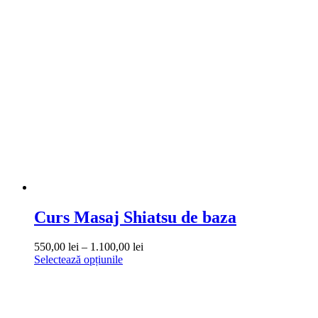
mai
până
multe
la
variații.
1.350,00 lei
Opțiunile
pot
fi
alese
în
pagina
produsului.
Curs Masaj Shiatsu de baza
Interval
550,00
lei
–
1.100,00
lei
Acest
de
Selectează opțiunile
produs
prețuri:
are
550,00 lei
mai
până
multe
la