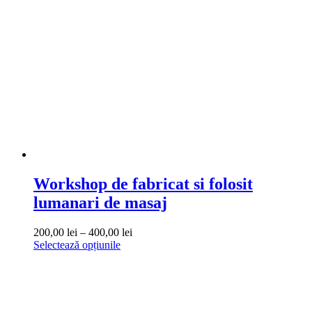
variații.
1.100,00 lei
Opțiunile
pot
fi
alese
în
pagina
produsului.
Workshop de fabricat si folosit
lumanari de masaj
Interval
200,00
lei
–
400,00
lei
Acest
de
Selectează opțiunile
produs
prețuri:
are
200,00 lei
mai
până
multe
la
variații.
400,00 lei