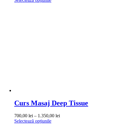
Selectează opțiunile
produs
prețuri:
are
900,00 lei
mai
până
multe
la
variații.
1.750,00 lei
Opțiunile
pot
fi
alese
în
pagina
produsului.
Curs Masaj Deep Tissue
Interval
700,00
lei
–
1.350,00
lei
Acest
de
Selectează opțiunile
produs
prețuri:
are
700,00 lei