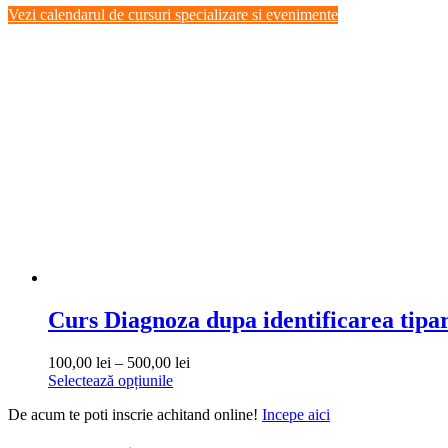
Close
Vezi calendarul de cursuri specializare si evenimente
Filters
Curs Diagnoza dupa identificarea tipa
Interval
100,00
lei
–
500,00
lei
Acest
de
Selectează opțiunile
produs
prețuri:
De acum te poti inscrie achitand online!
Incepe aici
are
100,00 lei
mai
până