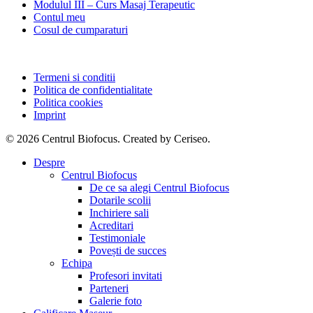
Modulul III – Curs Masaj Terapeutic
Contul meu
Cosul de cumparaturi
Termeni si conditii
Politica de confidentialitate
Politica cookies
Imprint
© 2026 Centrul Biofocus. Created by Ceriseo.
Close
Despre
Menu
Centrul Biofocus
De ce sa alegi Centrul Biofocus
Dotarile scolii
Inchiriere sali
Acreditari
Testimoniale
Povești de succes
Echipa
Profesori invitati
Parteneri
Galerie foto