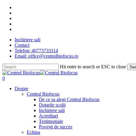
Skip
facebook
to
linkedin
main
youtube
content
instagram
tiktok
Inchiriere sali
Contact
Telefon: 40773733114
Email: office@centrulbiofocus.ro
Hit enter to search or ESC to close
Sea
Close
Search
search
0
Menu
Despre
Centrul Biofocus
De ce sa alegi Centrul Biofocus
Dotarile scolii
Inchiriere sali
Acreditari
Testimoniale
Povești de succes
Echipa