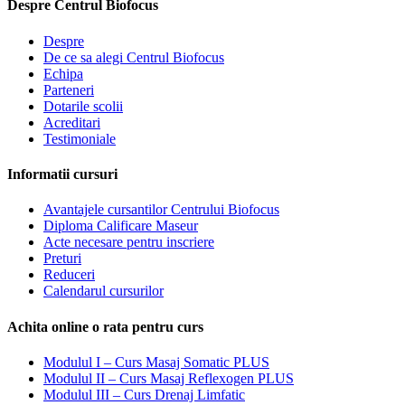
multe
la
Despre Centrul Biofocus
variații.
500,00 lei
Opțiunile
Despre
pot
De ce sa alegi Centrul Biofocus
fi
Echipa
alese
Parteneri
în
Dotarile scolii
pagina
Acreditari
produsului.
Testimoniale
Informatii cursuri
Avantajele cursantilor Centrului Biofocus
Diploma Calificare Maseur
Acte necesare pentru inscriere
Preturi
Reduceri
Calendarul cursurilor
Achita online o rata pentru curs
Modulul I – Curs Masaj Somatic PLUS
Modulul II – Curs Masaj Reflexogen PLUS
Modulul III – Curs Drenaj Limfatic