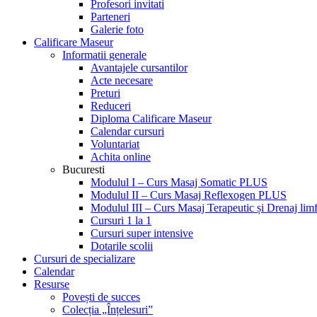
Profesori invitati
Parteneri
Galerie foto
Calificare Maseur
Informatii generale
Avantajele cursantilor
Acte necesare
Preturi
Reduceri
Diploma Calificare Maseur
Calendar cursuri
Voluntariat
Achita online
Bucuresti
Modulul I – Curs Masaj Somatic PLUS
Modulul II – Curs Masaj Reflexogen PLUS
Modulul III – Curs Masaj Terapeutic și Drenaj limf
Cursuri 1 la 1
Cursuri super intensive
Dotarile scolii
Cursuri de specializare
Calendar
Resurse
Povești de succes
Colecția „Înțelesuri”