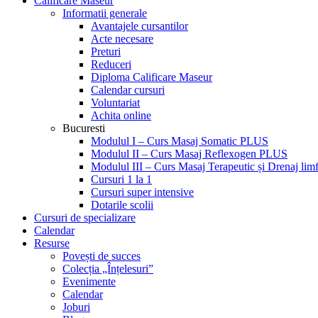
Calificare Maseur
Informatii generale
Avantajele cursantilor
Acte necesare
Preturi
Reduceri
Diploma Calificare Maseur
Calendar cursuri
Voluntariat
Achita online
Bucuresti
Modulul I – Curs Masaj Somatic PLUS
Modulul II – Curs Masaj Reflexogen PLUS
Modulul III – Curs Masaj Terapeutic și Drenaj limf
Cursuri 1 la 1
Cursuri super intensive
Dotarile scolii
Cursuri de specializare
Calendar
Resurse
Povești de succes
Colecția „Înțelesuri”
Evenimente
Calendar
Joburi