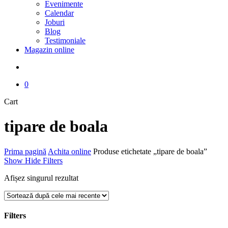
Evenimente
Calendar
Joburi
Blog
Testimoniale
Magazin online
search
0
Close
Cart
Cart
tipare de boala
Prima pagină
Achita online
Produse etichetate „tipare de boala”
Show
Hide
Filters
Afișez singurul rezultat
Filters