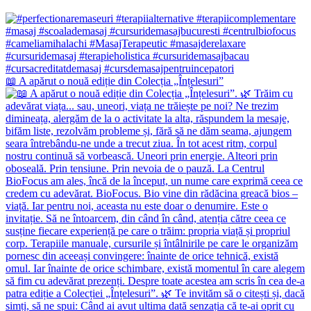
📖 A apărut o nouă ediție din Colecția „Înțelesuri”