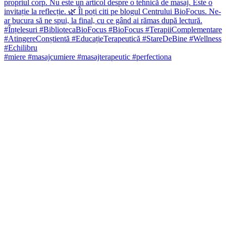
#miere #masajcumiere #masajterapeutic #perfectiona