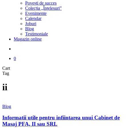
Povești de succes
Colecția „Înțelesuri”
Evenimente
Calendar
Joburi
Blog
Testimoniale
Magazin online
search
0
Close
Cart
Cart
Tag
ii
Informatii
Blog
utile
pentru
Informatii utile pentru infiintarea unui Cabinet de
infiintarea
Masaj PFA, II sau SRL
unui