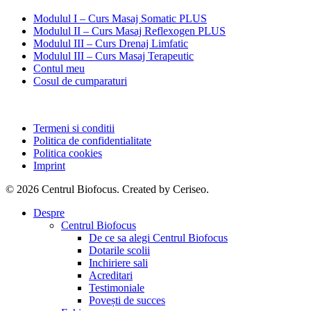
Modulul I – Curs Masaj Somatic PLUS
Modulul II – Curs Masaj Reflexogen PLUS
Modulul III – Curs Drenaj Limfatic
Modulul III – Curs Masaj Terapeutic
Contul meu
Cosul de cumparaturi
Termeni si conditii
Politica de confidentialitate
Politica cookies
Imprint
© 2026 Centrul Biofocus. Created by Ceriseo.
Close
Despre
Menu
Centrul Biofocus
De ce sa alegi Centrul Biofocus
Dotarile scolii
Inchiriere sali
Acreditari
Testimoniale
Povești de succes