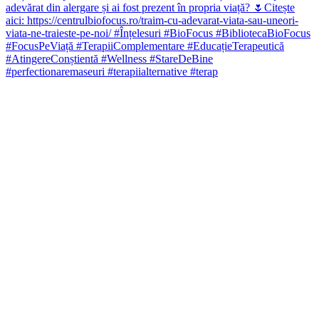
#perfectionaremaseuri #terapiialternative #terap