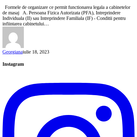
Cabinet
Formele de organizare ce permit functionarea legala a cabinetelor
de
de masaj A. Persoana Fizica Autorizata (PFA), Intreprindere
Masaj
Individuala (II) sau Intreprindere Familiala (IF) - Conditii pentru
PFA,
infiintarea cabinetului…
II
sau
SRL
Georgiana
iulie 18, 2023
Instagram