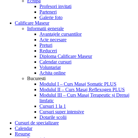
Echipa
Profesori invitati
Parteneri
Galerie foto
Calificare Maseur
Informatii generale
Avantajele cursantilor
Acte necesare
Preturi
Reduceri
Diploma Calificare Maseur
Calendar cursuri
Voluntariat
Achita online
Bucuresti
Modulul I – Curs Masaj Somatic PLUS
Modulul II – Curs Masaj Reflexogen PLUS
Modulul III – Curs Masaj Terapeutic și Drenaj
limfatic
Cursuri 1 la 1
Cursuri super intensive
Dotarile scolii
Cursuri de specializare
Calendar
Resurse