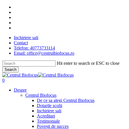
Skip
facebook
to
linkedin
main
youtube
content
instagram
tiktok
Inchiriere sali
Contact
Telefon: 40773733114
Email: office@centrulbiofocus.ro
Hit enter to search or ESC to close
Search
Close
Search
search
0
Menu
Despre
Centrul Biofocus
De ce sa alegi Centrul Biofocus
Dotarile scolii
Inchiriere sali
Acreditari
Testimoniale
Povești de succes