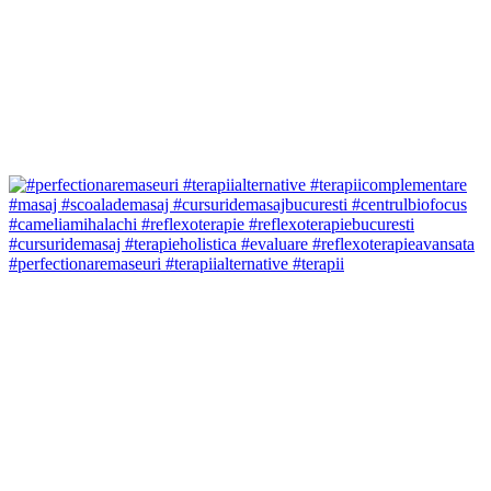
#perfectionaremaseuri #terapiialternative #terapii