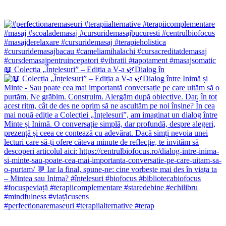
📖 Colecția „Înțelesuri” – Ediția a V-a 🌿Dialog în
#perfectionaremaseuri #terapiialternative #terap