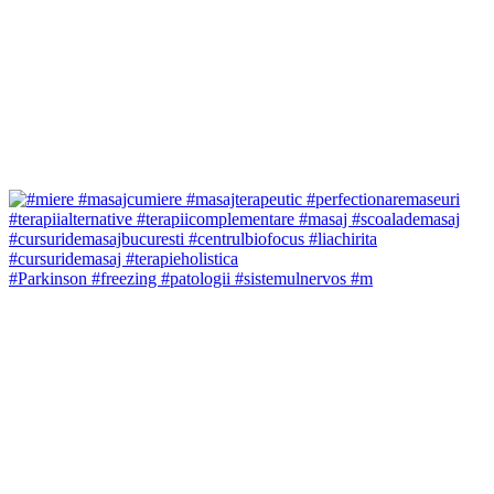
#Parkinson #freezing #patologii #sistemulnervos #m