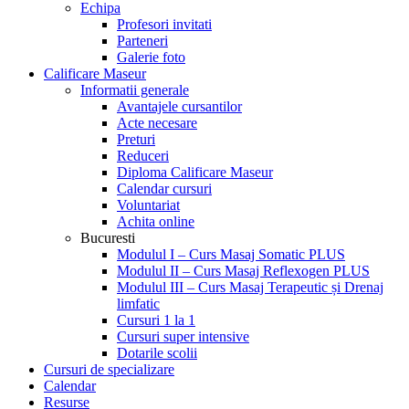
Echipa
Profesori invitati
Parteneri
Galerie foto
Calificare Maseur
Informatii generale
Avantajele cursantilor
Acte necesare
Preturi
Reduceri
Diploma Calificare Maseur
Calendar cursuri
Voluntariat
Achita online
Bucuresti
Modulul I – Curs Masaj Somatic PLUS
Modulul II – Curs Masaj Reflexogen PLUS
Modulul III – Curs Masaj Terapeutic și Drenaj
limfatic
Cursuri 1 la 1
Cursuri super intensive
Dotarile scolii
Cursuri de specializare
Calendar
Resurse