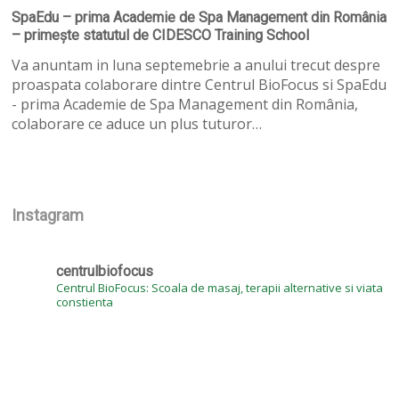
–
SpaEdu – prima Academie de Spa Management din România
prima
– primește statutul de CIDESCO Training School
Academie
de
Va anuntam in luna septemebrie a anului trecut despre
Spa
proaspata colaborare dintre Centrul BioFocus si SpaEdu
Management
- prima Academie de Spa Management din România,
din
colaborare ce aduce un plus tuturor…
România
–
primește
statutul
Instagram
de
CIDESCO
Training
centrulbiofocus
School
Centrul BioFocus: Scoala de masaj, terapii alternative si viata
constienta