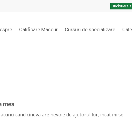
Inchiriere s
Cart
espre
Calificare Maseur
Cursuri de specializare
Cal
ta mea
 atunci cand cineva are nevoie de ajutorul lor, incat mi se