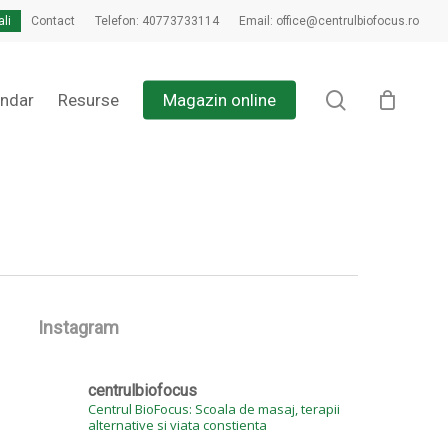
ali
Contact
Telefon: 40773733114
Email: office@centrulbiofocus.ro
Close
Cart
search
endar
Resurse
Magazin online
Instagram
centrulbiofocus
Centrul BioFocus: Scoala de masaj, terapii
alternative si viata constienta