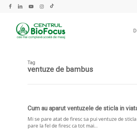
Skip
to
facebook
linkedin
youtube
instagram
tiktok
main
content
D
Tag
ventuze de bambus
Cum
Cum au aparut ventuzele de sticla in via
au
Mi se pare atat de firesc sa pui ventuze de sticla
aparut
pare la fel de firesc ca tot mai…
ventuzele
de